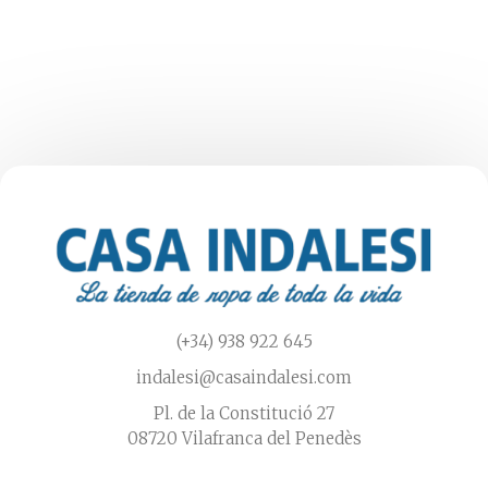
Las
opciones
se
pueden
elegir
en
la
página
de
producto
(+34) 938 922 645
indalesi@casaindalesi.com
Pl. de la Constitució 27
08720 Vilafranca del Penedès