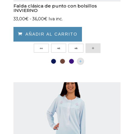
Falda clásica de punto con bolsillos
INVIERNO
Rango
33,00
€
-
36,00
€
Iva inc.
de
precios:

AÑADIR AL CARRITO
desde
Este
44
46
48
33,00€
producto
hasta
tiene
36,00€
múltiples
variantes.
Las
opciones
se
pueden
elegir
en
la