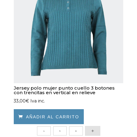
se
pueden
elegir
en
la
página
de
producto
Jersey polo mujer punto cuello 3 botones
con trencitas en vertical en relieve
33,00
€
Iva inc.

AÑADIR AL CARRITO
Este
4
5
6
producto