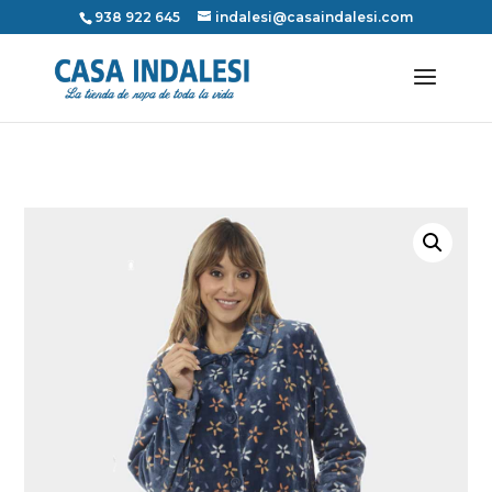
938 922 645
indalesi@casaindalesi.com