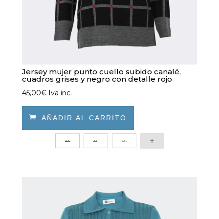
Jersey mujer punto cuello subido canalé,
cuadros grises y negro con detalle rojo
45,00
€
Iva inc.

AÑADIR AL CARRITO
Este
44
46
48
producto
tiene
múltiples
variantes.
Las
opciones