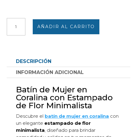
Batín
AÑADIR AL CARRITO
de
mujer
CORALINA
estampado
flor
DESCRIPCIÓN
minimalista
cantidad
INFORMACIÓN ADICIONAL
Batín de Mujer en
Coralina con Estampado
de Flor Minimalista
Descubre el
batín de mujer en coralina
con
un elegante
estampado de flor
minimalista
, diseñado para brindar