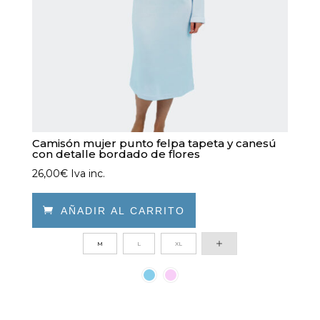
página
de
producto
Camisón mujer punto felpa tapeta y canesú
con detalle bordado de flores
26,00
€
Iva inc.

AÑADIR AL CARRITO
Este
M
L
XL
producto
tiene
múltiples
variantes.