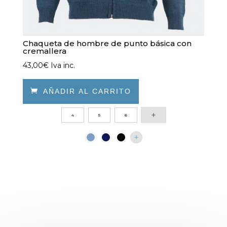
Chaqueta de hombre de punto básica con
cremallera
43,00
€
Iva inc.

AÑADIR AL CARRITO
Este
4
5
6
producto
tiene
múltiples
variantes.
Las
opciones
se
pueden