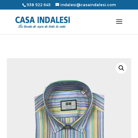
938 922 645
indalesi@casaindalesi.com