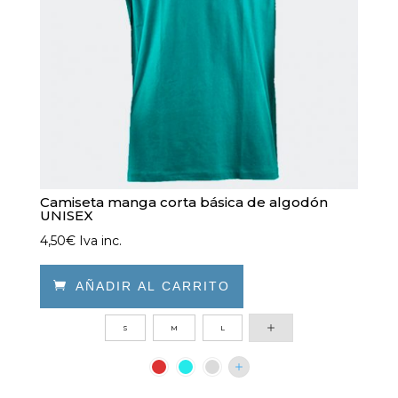
elegir
en
la
página
de
producto
Camiseta manga corta básica de algodón
UNISEX
4,50
€
Iva inc.

AÑADIR AL CARRITO
Este
S
M
L
producto
tiene
múltiples