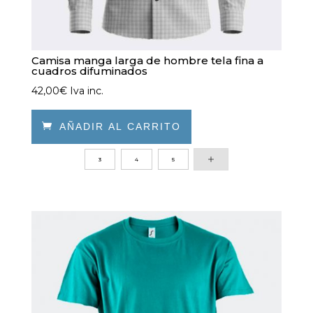
Camisa manga larga de hombre tela fina a
cuadros difuminados
42,00
€
Iva inc.

AÑADIR AL CARRITO
Este
3
4
5
producto
tiene
múltiples
variantes.
Las
opciones
se
pueden