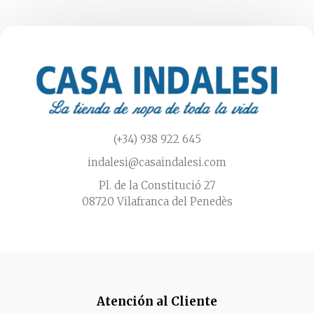
elegir
en
la
página
de
producto
(+34) 938 922 645
indalesi@casaindalesi.com
Pl. de la Constitució 27
08720 Vilafranca del Penedès
Atención al Cliente