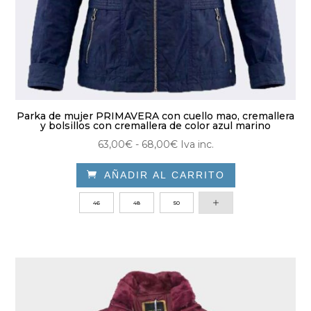
Parka de mujer PRIMAVERA con cuello mao, cremallera
y bolsillos con cremallera de color azul marino
Rango
63,00
€
-
68,00
€
Iva inc.
de

AÑADIR AL CARRITO
precios:
Este
desde
46
48
50
producto
63,00€
tiene
hasta
múltiples
68,00€
variantes.
Las
opciones