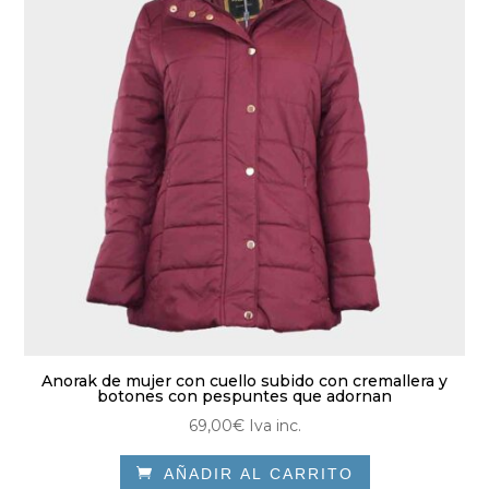
se
pueden
elegir
en
la
página
de
producto
Anorak de mujer con cuello subido con cremallera y
botones con pespuntes que adornan
69,00
€
Iva inc.

AÑADIR AL CARRITO