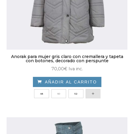
Anorak para mujer gris claro con cremallera y tapeta
con botones, decorado con perspunte
70,00
€
Iva inc.

AÑADIR AL CARRITO
Este
48
50
52
producto
tiene
múltiples
variantes.
Las