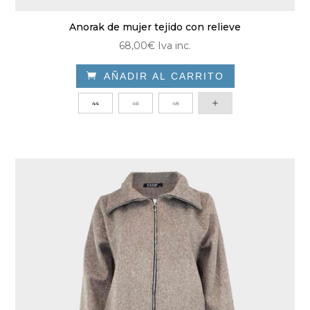
Anorak de mujer tejido con relieve
68,00
€
Iva inc.

AÑADIR AL CARRITO
Este
44
46
48
producto
tiene
múltiples
variantes.
Las
opciones
se
pueden
elegir
en
la