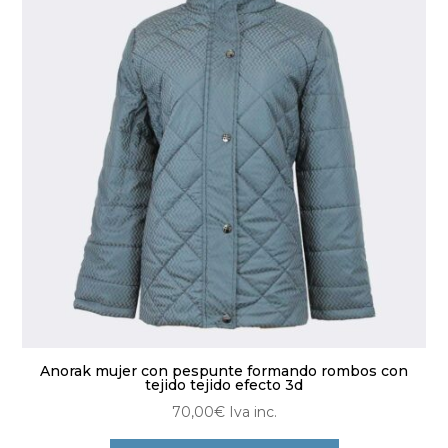
opciones
se
pueden
elegir
en
la
página
de
producto
Anorak mujer con pespunte formando rombos con
tejido tejido efecto 3d
70,00
€
Iva inc.