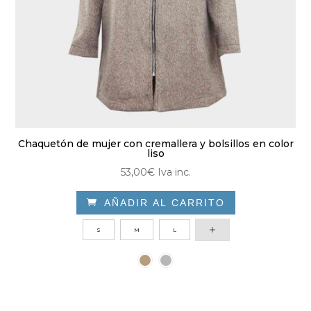
página
de
producto
Chaquetón de mujer con cremallera y bolsillos en color
liso
53,00
€
Iva inc.

AÑADIR AL CARRITO
Este
S
M
L
producto
tiene
múltiples
variantes.