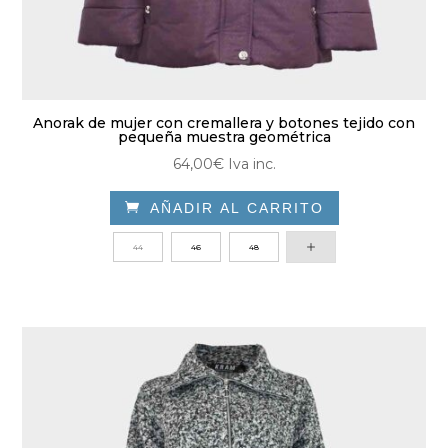
Anorak de mujer con cremallera y botones tejido con
pequeña muestra geométrica
64,00
€
Iva inc.

AÑADIR AL CARRITO
Este
44
46
48
producto
tiene
múltiples
variantes.
Las
opciones
se
pueden