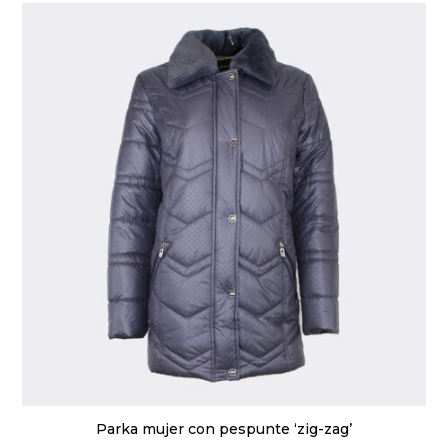
Las
opciones
se
pueden
elegir
en
la
página
de
producto
Parka mujer con pespunte ‘zig-zag’