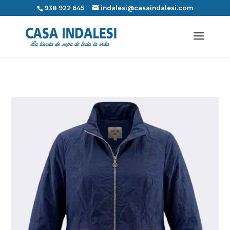
938 922 645
indalesi@casaindalesi.com