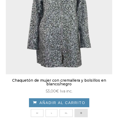
elegir
en
la
página
de
producto
Chaquetón de mujer con cremallera y bolsillos en
blanco/negro
53,00
€
Iva inc.

AÑADIR AL CARRITO
Este
M
L
XL
producto