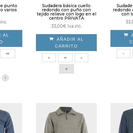
re punto
Sudadera básica cuello
Sudader
o varios
redondo con puño con
redondo 
tejido relieve con logo en el
con 
centro PRIVATA
inc.
33,
33,00
€
Iva inc.
R AL


AÑADIR AL
TO
C
CARRITO
e
52
Este
S
ducto
S
M
L
producto
ne
tiene
tiples
múltiples
antes.
variantes.
Las
iones
opciones
se
den
pueden
ir
elegir
en