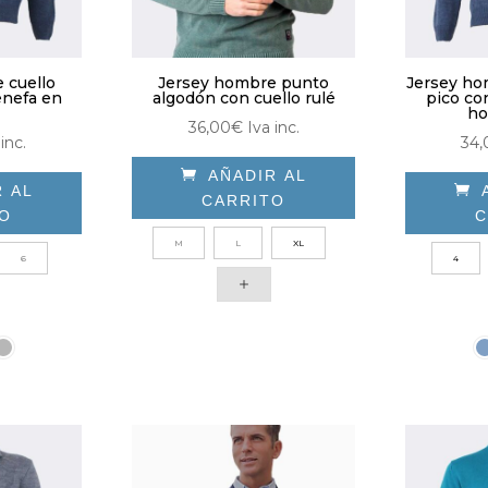
de
ina
producto
 cuello
Jersey hombre punto
Jersey ho
ducto
enefa en
algodón con cuello rulé
pico con
ho
36,00
€
Iva inc.
 inc.
34,

AÑADIR AL
R AL

CARRITO
TO
C
Este
e
M
L
XL
producto
6
4
ducto
tiene
ne
múltiples
tiples
variantes.
antes.
Las
opciones
iones
se
pueden
den
elegir