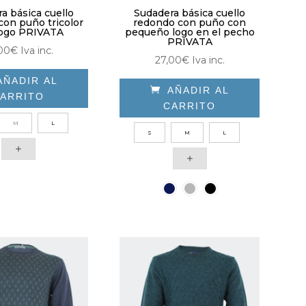
a básica cuello
Sudadera básica cuello
con puño tricolor
redondo con puño con
logo PRIVATA
pequeño logo en el pecho
PRIVATA
00
€
Iva inc.
27,00
€
Iva inc.
AÑADIR AL

AÑADIR AL
ARRITO
CARRITO
Este
M
L
Este
producto
S
M
L
producto
tiene
tiene
múltiples
múltiples
variantes.
variantes.
Las
Las
opciones
opciones
se
se
pueden
pueden
elegir
elegir
en
en