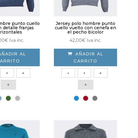
de
de
producto
producto
mbre punto cuello
Jersey polo hombre punto
 detalle franjas
cuello vuelto con cenefa en
rizontales
el pecho bicolor
00
€
Iva inc.
42,00
€
Iva inc.
AÑADIR AL

AÑADIR AL
ARRITO
CARRITO
Este
Este
5
6
4
5
6
producto
producto
tiene
tiene
múltiples
múltiples
variantes.
variantes.
Las
Las
opciones
opciones
se
se
pueden
pueden