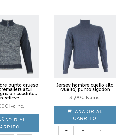
opciones
Las
se
opciones
pueden
se
elegir
pueden
en
elegir
la
en
página
la
de
página
producto
de
producto
bre punto grueso
Jersey hombre cuello alto
cremallera azul
(vuelto) punto algodón
gris en cuadritos
31,00
€
Iva inc.
n relieve
00
€
Iva inc.

AÑADIR AL
CARRITO
AÑADIR AL
ARRITO
Este
48
50
52
producto
Este