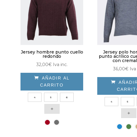
elegir
eleg
en
en
la
la
página
pág
de
de
producto
pro
Jersey hombre punto cuello
Jersey polo h
redondo
punto acrílico cu
con cremal
32,00
€
Iva inc.
36,00
€
Iva 

AÑADIR AL

AÑADI
CARRITO
CARRI
Este
4
5
6
Est
producto
4
5
pro
tiene
tie
múltiples
múl
variantes.
vari
Las