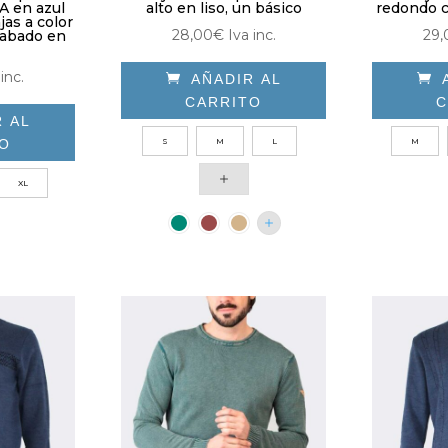
A en azul
alto en liso, un básico
redondo c
jas a color
28,00
€
Iva inc.
29,
cabado en
inc.

AÑADIR AL

CARRITO
C
R AL
Este
TO
S
M
L
M
producto
e
tiene
XL
ducto
múltiples
ne
variantes.
tiples
Las
antes.
opciones
se
iones
pueden
elegir
den
en
ir
la
página