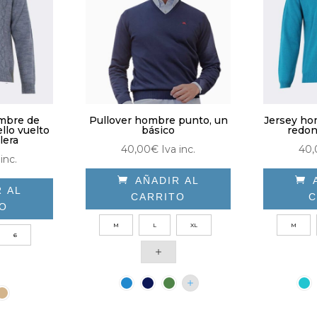
ir
en
la
página
ina
de
producto
ducto
ombre de
Pullover hombre punto, un
Jersey ho
ello vuelto
básico
redon
lera
40,00
€
Iva inc.
40,
inc.

AÑADIR AL

R AL
CARRITO
C
TO
Este
e
M
L
XL
M
producto
6
ducto
tiene
ne
múltiples
tiples
variantes.
antes.
Las