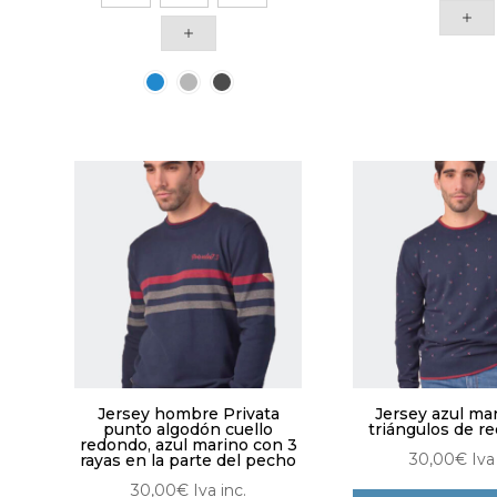
producto
tie
tiene
múl
múltiples
vari
variantes.
Las
Las
opc
opciones
se
se
pue
pueden
eleg
elegir
en
en
la
la
pág
página
de
de
pro
producto
Jersey hombre Privata
Jersey azul ma
punto algodón cuello
triángulos de r
redondo, azul marino con 3
30,00
€
Iva
rayas en la parte del pecho
30,00
€
Iva inc.