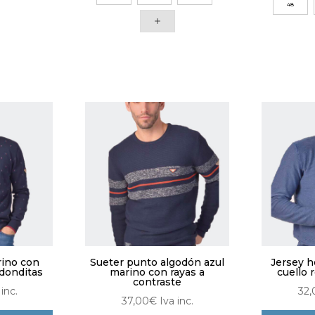
producto
48
ne
tiene
tiples
múltiples
antes.
variantes.
Las
iones
opciones
se
den
pueden
ir
elegir
en
la
ina
página
de
ducto
producto
rino con
Sueter punto algodón azul
Jersey 
edonditas
marino con rayas a
cuello 
contraste
 inc.
32,
37,00
€
Iva inc.