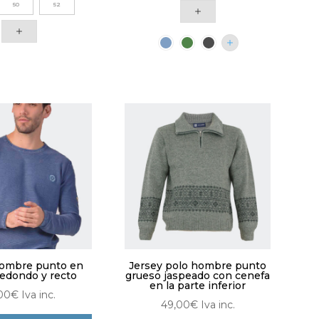
50
52
tiene
producto
múltiples
tiene
variantes.
múltiples
Las
variantes.
opciones
Las
se
opciones
pueden
se
elegir
pueden
en
elegir
la
en
página
la
de
página
producto
de
producto
hombre punto en
Jersey polo hombre punto
redondo y recto
grueso jaspeado con cenefa
en la parte inferior
00
€
Iva inc.
49,00
€
Iva inc.