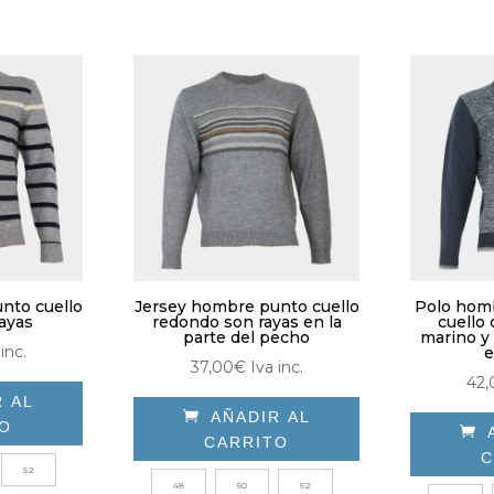
opciones
iones
se
pueden
den
elegir
ir
en
la
página
ina
de
producto
ducto
nto cuello
Jersey hombre punto cuello
Polo hom
ayas
redondo son rayas en la
cuello 
parte del pecho
marino y 
inc.
e
37,00
€
Iva inc.
42,
R AL

AÑADIR AL
TO

CARRITO
C
e
52
Este
ducto
48
50
52