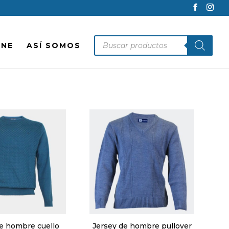
Búsqueda
INE
ASÍ SOMOS
de
productos
e hombre cuello
Jersey de hombre pullover