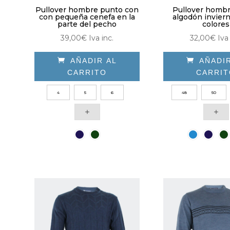
producto
Pullover hombre punto con
Pullover homb
con pequeña cenefa en la
algodón inviern
parte del pecho
colores
39,00
€
Iva inc.
32,00
€
Iva 

AÑADIR AL

AÑADI
CARRITO
CARRI
Este
Est
4
5
6
48
50
producto
pro
tiene
tie
múltiples
múl
variantes.
vari
Las
Las
opciones
opc
se
se
pueden
pue
elegir
eleg
en
en