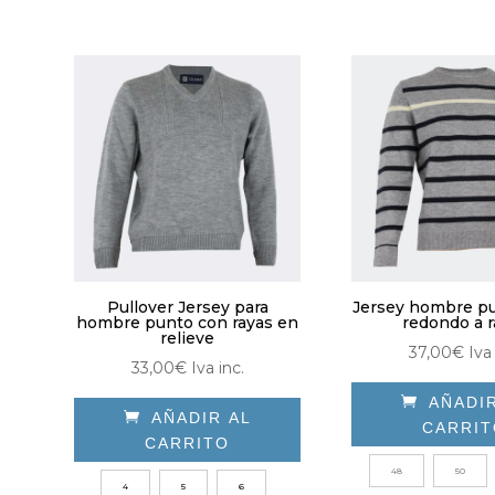
Las
opciones
opc
se
se
pueden
pue
elegir
eleg
en
en
la
la
página
pág
de
de
producto
pro
Pullover Jersey para
Jersey hombre pu
hombre punto con rayas en
redondo a r
relieve
37,00
€
Iva 
33,00
€
Iva inc.

AÑADI

AÑADIR AL
CARRI
CARRITO
Est
Este
48
50
pro
4
5
6