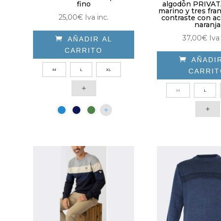
fino
algodón PRIVAT
marino y tres fran
25,00
€
Iva inc.
contraste con a
naranja
37,00
€
Iva 

AÑADIR AL
CARRITO

AÑADI
Este
CARRI
M
L
XL
producto
Est
tiene
M
L
pro
múltiples
tie
variantes.
múl
Las
vari
opciones
Las
se
opc
pueden
se
elegir
pue
en
eleg
la
en
página