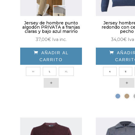
la
de
pág
producto
de
Jersey de hombre punto
Jersey hombre
pro
algodón PRIVATA a franjas
redondo con c
claras y bajo azul marino
pecho
37,00
€
Iva inc.
34,00
€
Iva

AÑADIR AL

AÑADI
CARRITO
CARRI
Este
Est
M
L
XL
4
5
producto
pro
tiene
tie
múltiples
múl
variantes.
vari
Las
Las
opciones
opc
se
se
pueden
pue