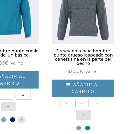
elegir
elegir
en
en
la
la
página
página
de
de
producto
producto
mbre punto cuello
Jersey polo para hombre
do, un básico
punto grueso jaspeado con
cenefa fina en la parte del
00
€
Iva inc.
pecho
43,00
€
Iva inc.
AÑADIR AL
ARRITO

AÑADIR AL
CARRITO
Este
L
XL
producto
Este
4
5
6
tiene
producto
múltiples
tiene
variantes.
múltiples
Las
variantes.