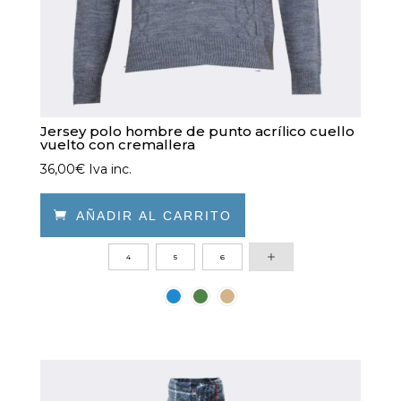
página
de
producto
Jersey polo hombre de punto acrílico cuello
vuelto con cremallera
36,00
€
Iva inc.

AÑADIR AL CARRITO
Este
4
5
6
producto
tiene
múltiples
variantes.
Las
opciones