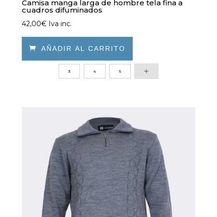
Camisa manga larga de hombre tela fina a
cuadros difuminados
42,00
€
Iva inc.

AÑADIR AL CARRITO
Este
3
4
5
producto
tiene
múltiples
variantes.
Las
opciones
se
pueden
elegir
en
la