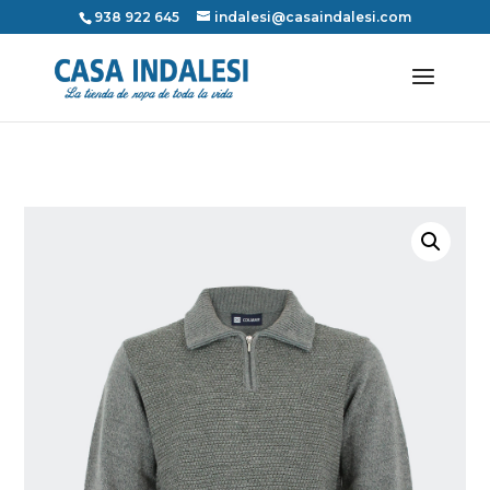
938 922 645
indalesi@casaindalesi.com