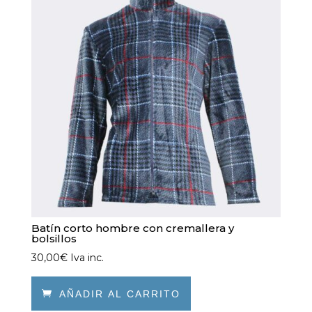
se
pueden
elegir
en
la
página
de
producto
Batín corto hombre con cremallera y
bolsillos
30,00
€
Iva inc.

AÑADIR AL CARRITO