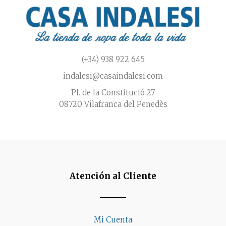
de
producto
(+34) 938 922 645
indalesi@casaindalesi.com
Pl. de la Constitució 27
08720 Vilafranca del Penedès
Atención al Cliente
Mi Cuenta