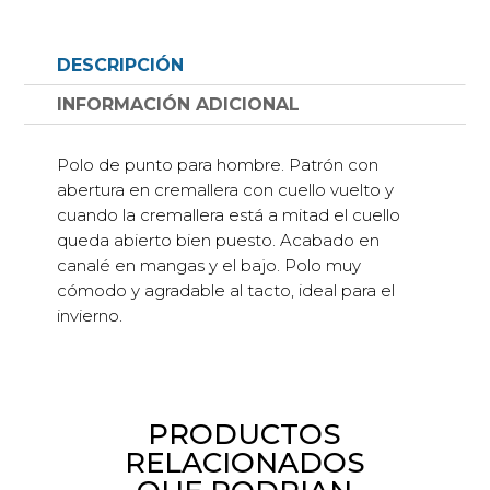
de
cremallera
DESCRIPCIÓN
con
pequeño
INFORMACIÓN ADICIONAL
relieve
uniforme
Polo de punto para hombre. Patrón con
cantidad
abertura en cremallera con cuello vuelto y
cuando la cremallera está a mitad el cuello
queda abierto bien puesto. Acabado en
canalé en mangas y el bajo. Polo muy
cómodo y agradable al tacto, ideal para el
invierno.
PRODUCTOS
RELACIONADOS