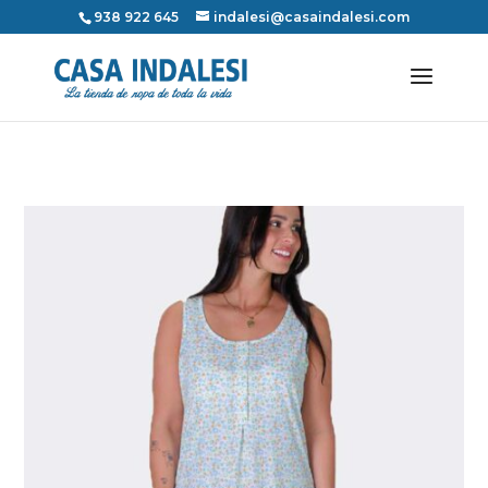
938 922 645
indalesi@casaindalesi.com