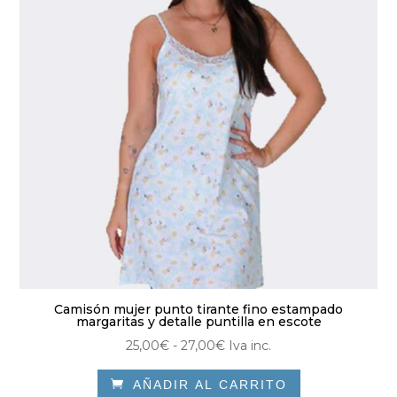
se
pueden
elegir
en
la
página
de
producto
Camisón mujer punto tirante fino estampado
margaritas y detalle puntilla en escote
Rango
25,00
€
-
27,00
€
Iva inc.
de

AÑADIR AL CARRITO
precios: