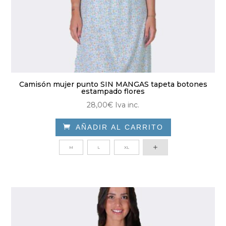
Camisón mujer punto SIN MANGAS tapeta botones
estampado flores
28,00
€
Iva inc.

AÑADIR AL CARRITO
Este
M
L
XL
producto
tiene
múltiples
variantes.
Las
opciones