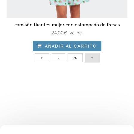
camisón tirantes mujer con estampado de fresas
24,00
€
Iva inc.

AÑADIR AL CARRITO
Este
M
L
XL
producto
tiene
múltiples
variantes.
Las
opciones
se
pueden
elegir
en