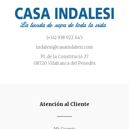
la
página
de
producto
(+34) 938 922 645
indalesi@casaindalesi.com
Pl. de la Constitució 27
08720 Vilafranca del Penedès
Atención al Cliente