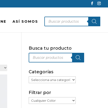
Búsqueda
INE
ASÍ SOMOS
de
productos
Busca tu producto
Búsqueda
de
productos
Categorías
Filtrar por