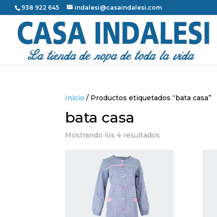
938 922 645
indalesi@casaindalesi.com
Inicio
/ Productos etiquetados “bata casa”
bata casa
Mostrando los 4 resultados