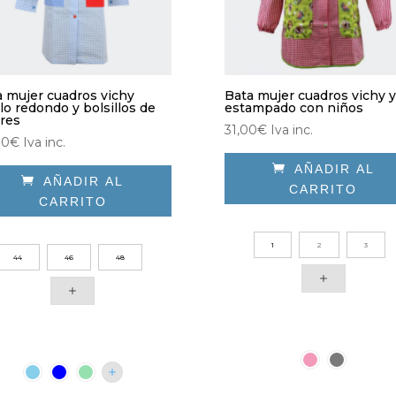
a mujer cuadros vichy
Bata mujer cuadros vichy y
lo redondo y bolsillos de
estampado con niños
ores
31,00
€
Iva inc.
00
€
Iva inc.

AÑADIR AL

AÑADIR AL
CARRITO
CARRITO
Este
e
producto
ducto
1
2
3
tiene
44
46
48
e
múltiples
iples
variantes.
antes.
Las
opciones
iones
se
pueden
den
elegir