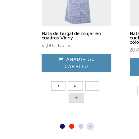
Bata de tergal de mujer en
Bat
cuadros Vichy
cuel
col
31,00
€
Iva inc.
28,

AÑADIR AL
CARRITO
Este
Est
producto
pro
P
M
L
tiene
tien
múltiples
múlt
variantes.
vari
Las
Las
opciones
opc
se
se
pueden
pue
elegir