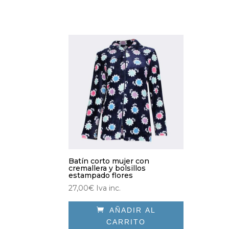
eleg
en
en
la
la
página
pág
de
de
producto
pro
Batín corto mujer con
cremallera y bolsillos
estampado flores
27,00
€
Iva inc.

AÑADIR AL
CARRITO