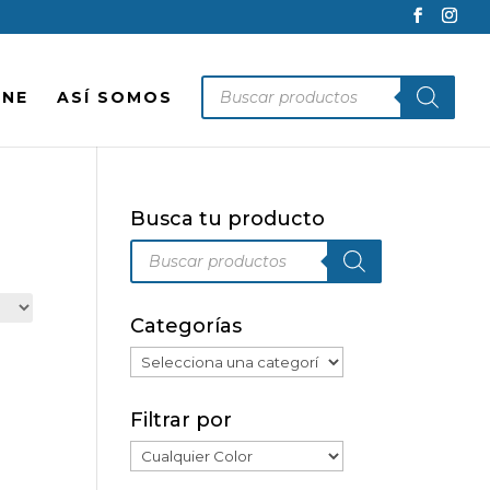
Búsqueda
INE
ASÍ SOMOS
de
productos
Busca tu producto
Búsqueda
de
productos
Categorías
Filtrar por