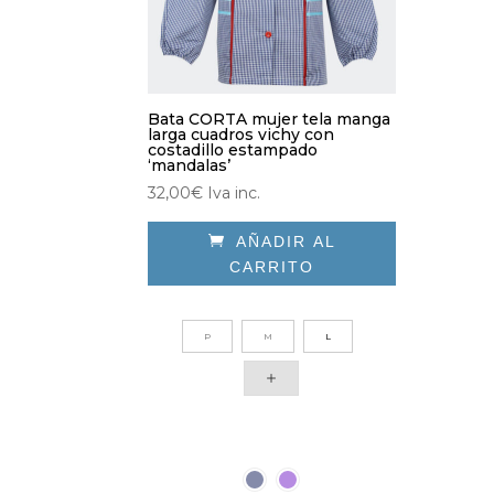
Bata CORTA mujer tela manga
larga cuadros vichy con
costadillo estampado
‘mandalas’
32,00
€
Iva inc.

AÑADIR AL
CARRITO
Este
producto
P
M
L
tiene
múltiples
variantes.
Las
opciones
se