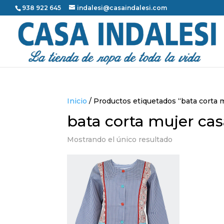
938 922 645
indalesi@casaindalesi.com
Inicio
/ Productos etiquetados “bata corta
bata corta mujer ca
Mostrando el único resultado