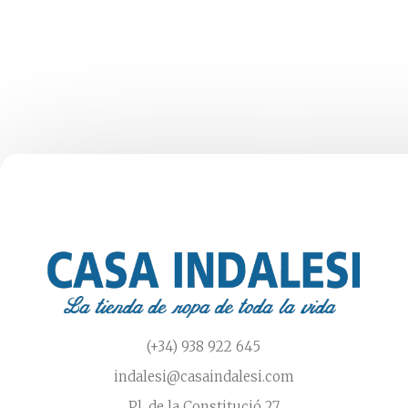
pueden
elegir
en
la
página
de
producto
(+34) 938 922 645
indalesi@casaindalesi.com
Pl. de la Constitució 27