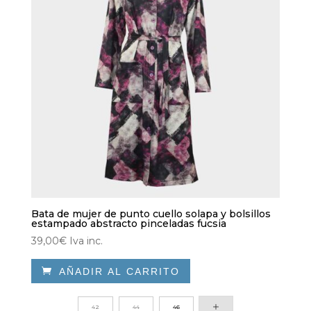
Bata de mujer de punto cuello solapa y bolsillos
estampado abstracto pinceladas fucsia
39,00
€
Iva inc.

AÑADIR AL CARRITO
Este
producto
42
44
46