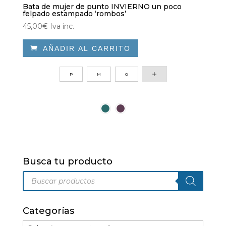
Bata de mujer de punto INVIERNO un poco
felpado estampado ‘rombos’
45,00
€
Iva inc.

AÑADIR AL CARRITO
Este
producto
P
M
G
tiene
múltiples
variantes.
Las
opciones
se
pueden
Busca tu producto
elegir
Búsqueda
en
de
productos
la
página
Categorías
de
producto