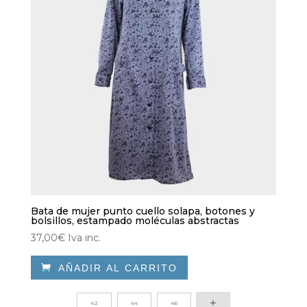
Bata de mujer punto cuello solapa, botones y
bolsillos, estampado moléculas abstractas
37,00
€
Iva inc.

AÑADIR AL CARRITO
Este
producto
42
44
46