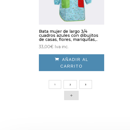
Bata mujer de largo 3/4
cuadros azules con dibujitos
de casas, flores, mariquitas,..
33,00
€
Iva inc.

AÑADIR AL
CARRITO
Este
producto
1
2
3
tiene
múltiples
variantes.
Las
opciones
se
pueden