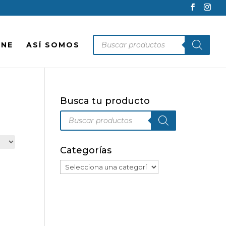
Búsqueda
INE
ASÍ SOMOS
de
productos
Busca tu producto
Búsqueda
de
productos
Categorías