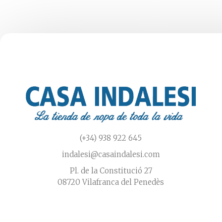
elegir
en
la
página
de
producto
(+34) 938 922 645
indalesi@casaindalesi.com
Pl. de la Constitució 27
08720 Vilafranca del Penedès