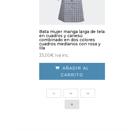
Bata mujer manga larga de tela
en cuadros y canesú
combinado en dos colores
cuadros medianos con rosa y
lila
33,00
€
Iva inc.

AÑADIR AL
CARRITO
Este
producto
44
46
48
tiene
múltiples
variantes.
Las
opciones
se