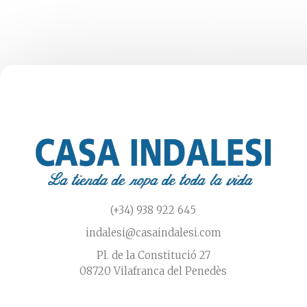
pueden
elegir
en
la
página
de
producto
(+34) 938 922 645
indalesi@casaindalesi.com
Pl. de la Constitució 27
08720 Vilafranca del Penedès