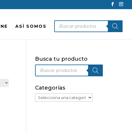
Búsqueda
INE
ASÍ SOMOS
de
productos
Busca tu producto
Búsqueda
de
productos
Categorías