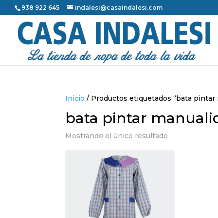
938 922 645
indalesi@casaindalesi.com
Inicio
/ Productos etiquetados “bata pintar
bata pintar manuali
Mostrando el único resultado