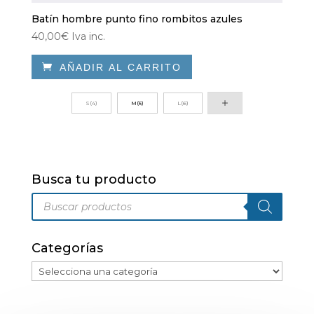
Batín hombre punto fino rombitos azules
40,00
€
Iva inc.

AÑADIR AL CARRITO
Este
producto
S(4)
M(5)
L(6)
tiene
múltiples
variantes.
Las
Busca tu producto
opciones
Búsqueda
se
de
pueden
productos
elegir
Categorías
en
la
página
de
producto