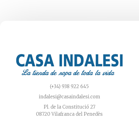
elegir
en
la
página
de
producto
(+34) 938 922 645
indalesi@casaindalesi.com
Pl. de la Constitució 27
08720 Vilafranca del Penedès