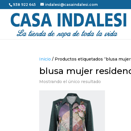
938 922 645
indalesi@casaindalesi.com
Inicio
/ Productos etiquetados “blusa mujer
blusa mujer residen
Mostrando el único resultado