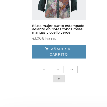
Blusa mujer punto estampado
delante en flores tonos rosas,
mangas y cuello verde
43,00
€
Iva inc.

AÑADIR AL
CARRITO
Este
producto
44
46
48
tiene
múltiples
variantes.
Las
opciones
se
pueden