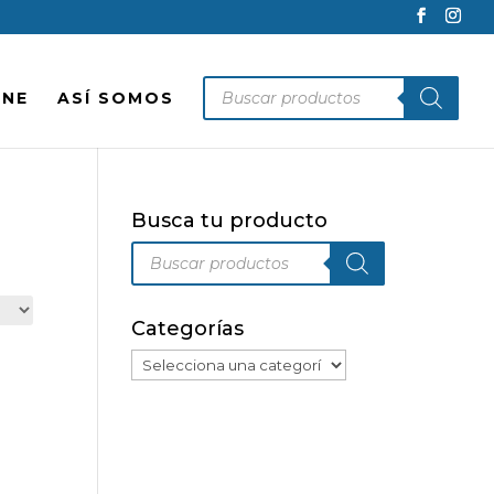
Búsqueda
INE
ASÍ SOMOS
de
productos
Busca tu producto
Búsqueda
de
productos
Categorías