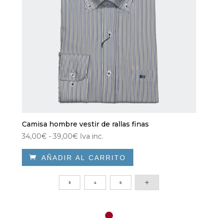
Camisa hombre vestir de rallas finas
Rango
34,00
€
-
39,00
€
Iva inc.
de

AÑADIR AL CARRITO
precios:
desde
Este
34,00€
producto
3
4
5
hasta
tiene
39,00€
múltiples
variantes.