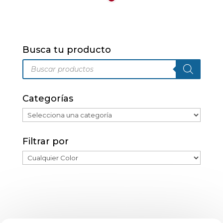
Las
opciones
se
pueden
Busca tu producto
elegir
Búsqueda
en
de
productos
la
página
Categorías
de
producto
Filtrar por