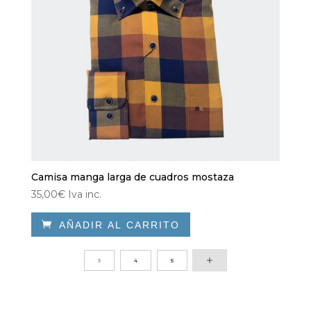
Camisa manga larga de cuadros mostaza
35,00
€
Iva inc.

AÑADIR AL CARRITO
Este
producto
3
4
5
tiene
múltiples
variantes.