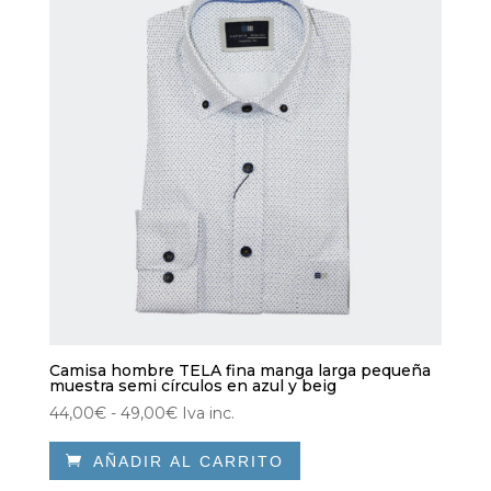
Camisa hombre TELA fina manga larga pequeña
muestra semi círculos en azul y beig
Rango
44,00
€
-
49,00
€
Iva inc.
de

AÑADIR AL CARRITO
precios:
desde
Este