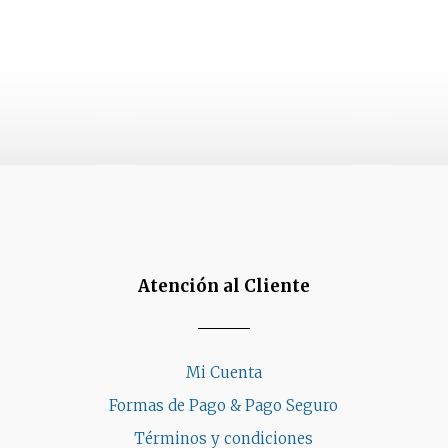
elegir
pueden
en
elegir
la
en
página
la
de
página
producto
de
producto
Atención al Cliente
Mi Cuenta
Formas de Pago & Pago Seguro
Términos y condiciones