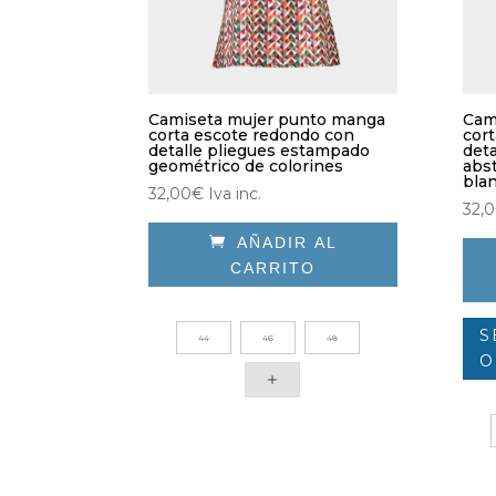
Camiseta mujer punto manga
Cam
corta escote redondo con
cor
detalle pliegues estampado
det
geométrico de colorines
abst
bla
32,00
€
Iva inc.
32,

AÑADIR AL
CARRITO
Este
producto
S
44
46
48
tiene
O
múltiples
variantes.
Las
opciones
se