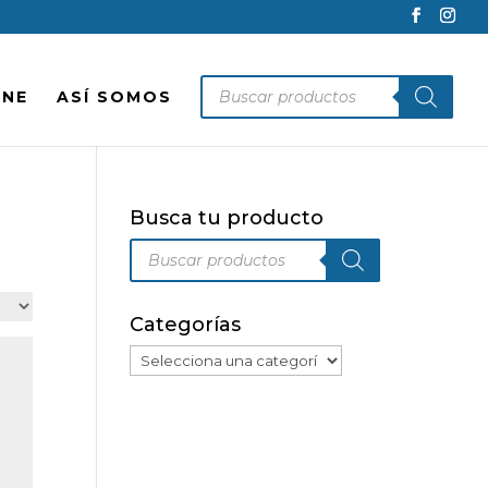
Búsqueda
INE
ASÍ SOMOS
de
productos
Busca tu producto
Búsqueda
de
productos
Categorías