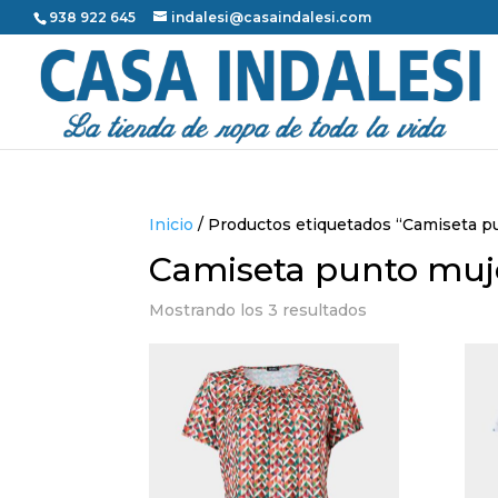
938 922 645
indalesi@casaindalesi.com
Inicio
/ Productos etiquetados “Camiseta p
Camiseta punto muj
Mostrando los 3 resultados