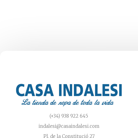
pueden
elegir
en
la
página
de
producto
(+34) 938 922 645
indalesi@casaindalesi.com
Pl. de la Constitució 27