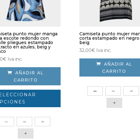
iseta punto mujer manga
Camiseta punto mujer ma
ta escote redondo con
corta estampado en negro
alle pliegues estampado
beig
racto en azules, beig y
32,00
€
Iva inc.
nco
00
€
Iva inc.

AÑADIR AL
CARRITO

AÑADIR AL
Este
CARRITO
producto
Este
44
46
48
tiene
ELECCIONAR
producto
múltiples
PCIONES
tiene
variantes.
múltiples
Las
variantes.
opciones
44
46
48
Las
se
opciones
pueden
se