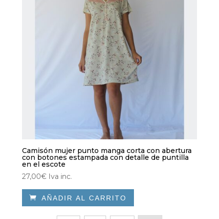
Camisón mujer punto manga corta con abertura
con botones estampada con detalle de puntilla
en el escote
27,00
€
Iva inc.

AÑADIR AL CARRITO
Este