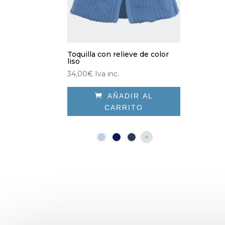
Toquilla con relieve de color
liso
34,00
€
Iva inc.

AÑADIR AL
CARRITO
Este
producto
tiene
múltiples
variantes.
Las
opciones
se
pueden
elegir