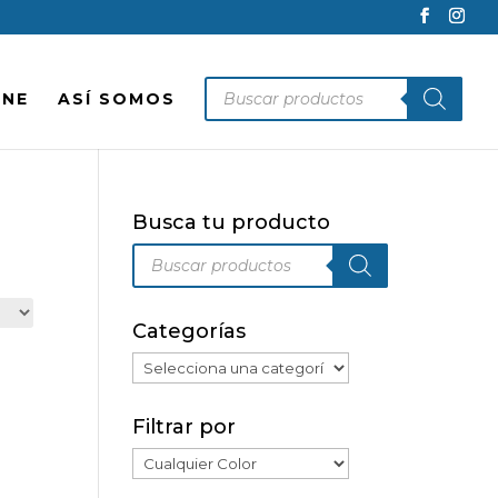
Búsqueda
INE
ASÍ SOMOS
de
productos
Busca tu producto
Búsqueda
de
productos
Categorías
Filtrar por