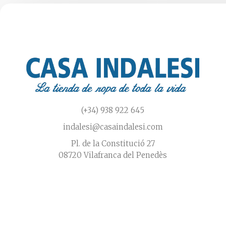
en
la
página
de
producto
(+34) 938 922 645
indalesi@casaindalesi.com
Pl. de la Constitució 27
08720 Vilafranca del Penedès