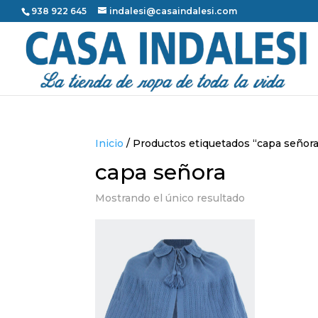
938 922 645
indalesi@casaindalesi.com
Inicio
/ Productos etiquetados “capa señora
capa señora
Mostrando el único resultado