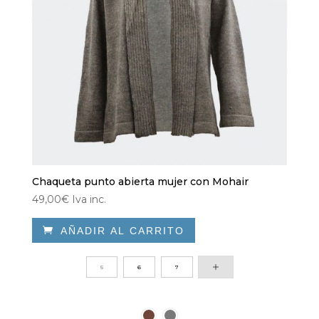
Chaqueta punto abierta mujer con Mohair
49,00
€
Iva inc.

AÑADIR AL CARRITO
Este
producto
5
6
7
tiene
múltiples
variantes.