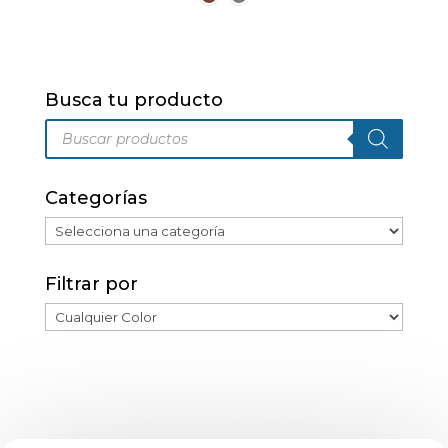
Las
opciones
se
pueden
Busca tu producto
elegir
Búsqueda
en
de
productos
la
página
Categorías
de
producto
Filtrar por