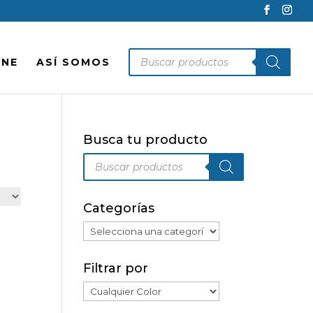
Búsqueda
INE
ASÍ SOMOS
de
productos
Busca tu producto
Búsqueda
de
productos
Categorías
Filtrar por