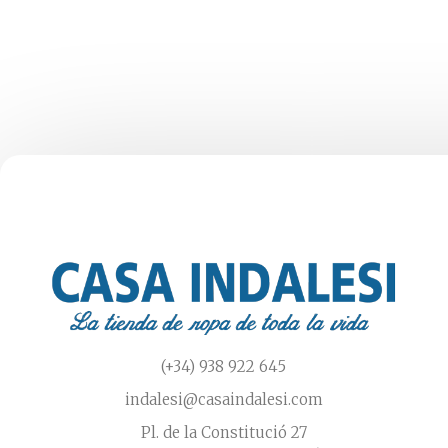
elegir
en
la
página
de
producto
(+34) 938 922 645
indalesi@casaindalesi.com
Pl. de la Constitució 27