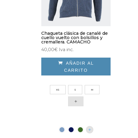
Chaqueta clásica de canalé de
cuello vuelto con bolsillos y
cremallera. CAMACHO
40,00
€
Iva inc.

AÑADIR AL
CARRITO
Este
producto
XS
S
M
tiene
múltiples
variantes.
Las
opciones
se
pueden