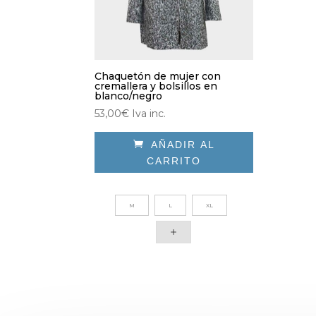
Chaquetón de mujer con
cremallera y bolsillos en
blanco/negro
53,00
€
Iva inc.

AÑADIR AL
CARRITO
Este
producto
M
L
XL
tiene
múltiples
variantes.
Las
opciones
se
pueden