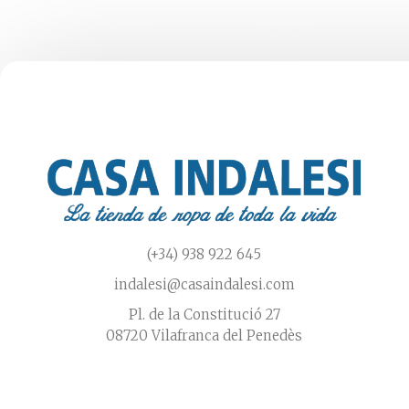
elegir
en
la
página
de
producto
(+34) 938 922 645
indalesi@casaindalesi.com
Pl. de la Constitució 27
08720 Vilafranca del Penedès