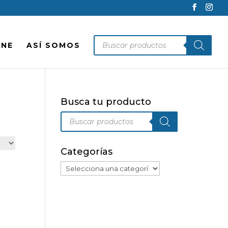
Búsqueda
INE
ASÍ SOMOS
de
productos
Busca tu producto
Búsqueda
de
productos
Categorías