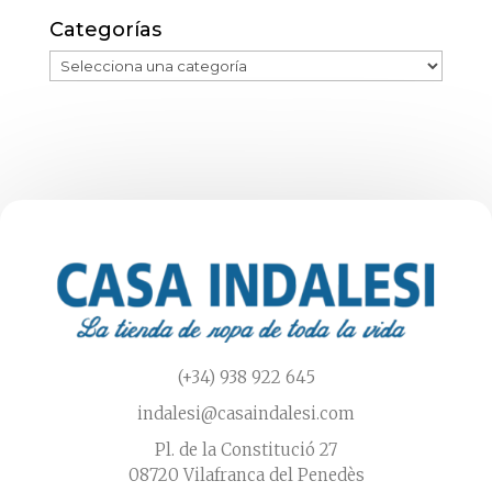
Categorías
(+34) 938 922 645
indalesi@casaindalesi.com
Pl. de la Constitució 27
08720 Vilafranca del Penedès