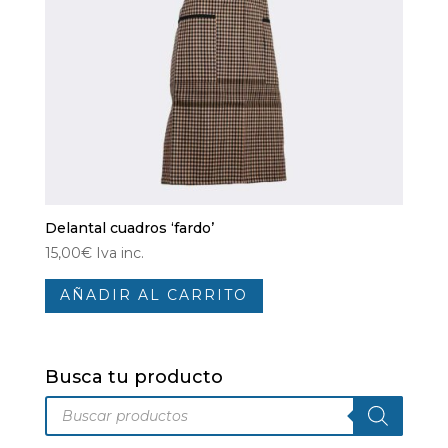
Delantal cuadros ‘fardo’
15,00
€
Iva inc.
AÑADIR AL CARRITO
Busca tu producto
Búsqueda
de
productos