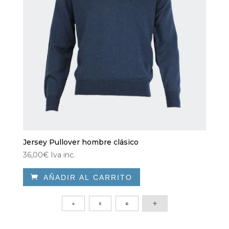
Jersey Pullover hombre clásico
36,00
€
Iva inc.

AÑADIR AL CARRITO
Este
producto
4
5
6
tiene
múltiples