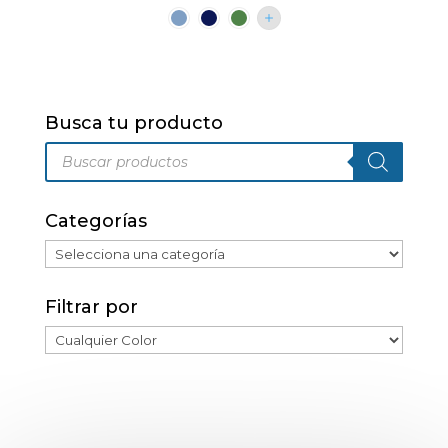
variantes.
Las
opciones
se
pueden
Busca tu producto
elegir
Búsqueda
en
de
productos
la
página
Categorías
de
producto
Filtrar por