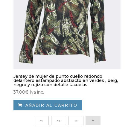
Jersey de mujer de punto cuello redondo
delantero estampado abstracto en verdes , beig,
negro y rojizo con detalle tacuelas
37,00
€
Iva inc.

AÑADIR AL CARRITO
Este
producto
44
46
48
tiene
múltiples