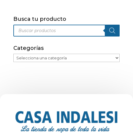
variantes.
Las
Busca tu producto
opciones
Búsqueda
se
de
pueden
productos
elegir
Categorías
en
la
página
de
producto