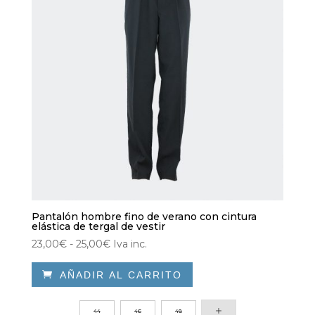
Pantalón hombre fino de verano con cintura
elástica de tergal de vestir
Rango
23,00
€
-
25,00
€
Iva inc.
de

AÑADIR AL CARRITO
precios:
desde
Este
23,00€
producto
44
46
48