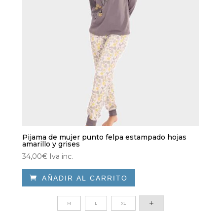
Pijama de mujer punto felpa estampado hojas
amarillo y grises
34,00
€
Iva inc.

AÑADIR AL CARRITO
Este
producto
M
L
XL
tiene