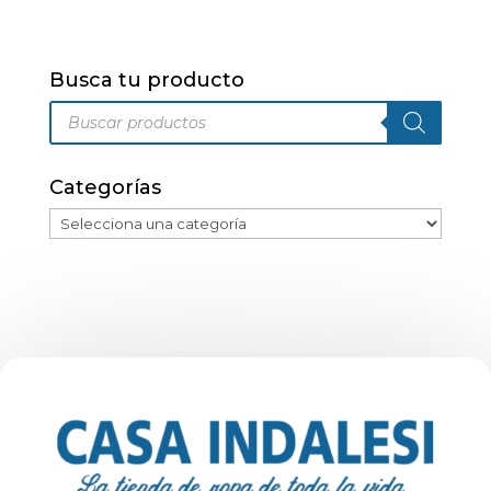
múltiples
variantes.
Las
Busca tu producto
opciones
Búsqueda
se
de
pueden
productos
elegir
Categorías
en
la
página
de
producto