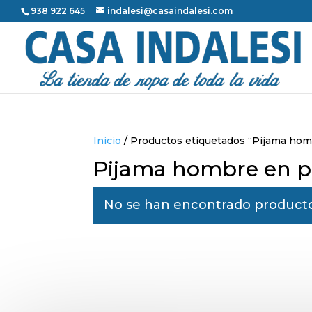
938 922 645
indalesi@casaindalesi.com
Inicio
/ Productos etiquetados “Pijama hom
Pijama hombre en p
No se han encontrado productos