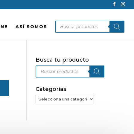
Búsqueda
INE
ASÍ SOMOS
de
productos
Busca tu producto
Búsqueda
de
productos
Categorías