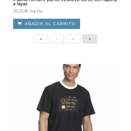
a rayas
20,00
€
Iva inc.

AÑADIR AL CARRITO
Este
producto
M
L
XL
tiene
múltiples
variantes.
Las
opciones
se
pueden
elegir
en
la
página
de
producto