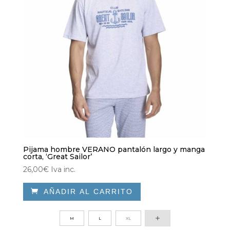
página
de
producto
Pijama hombre VERANO pantalón largo y manga
corta, ‘Great Sailor’
26,00
€
Iva inc.

AÑADIR AL CARRITO
Este
producto
M
L
XL
tiene