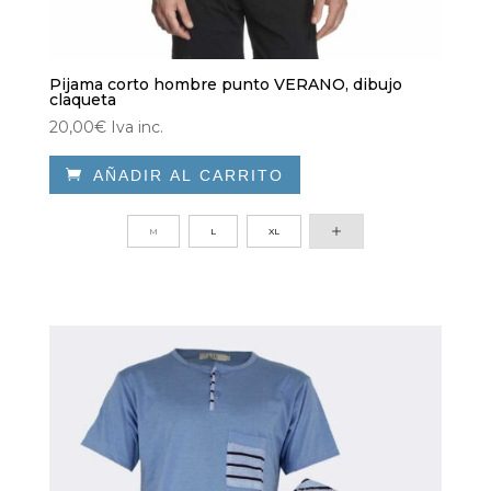
Pijama corto hombre punto VERANO, dibujo
claqueta
20,00
€
Iva inc.

AÑADIR AL CARRITO
Este
producto
M
L
XL
tiene
múltiples
variantes.
Las
opciones
se
pueden
elegir
en
la