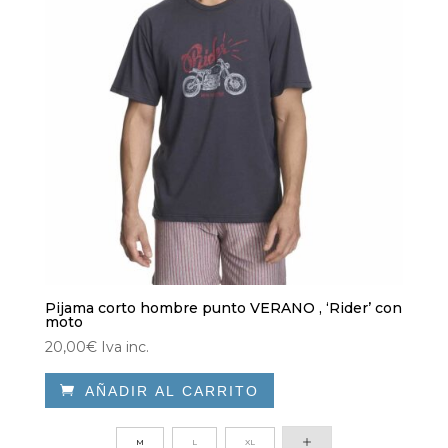
Pijama corto hombre punto VERANO , ‘Rider’ con
moto
20,00
€
Iva inc.

AÑADIR AL CARRITO
Este
producto
M
L
XL