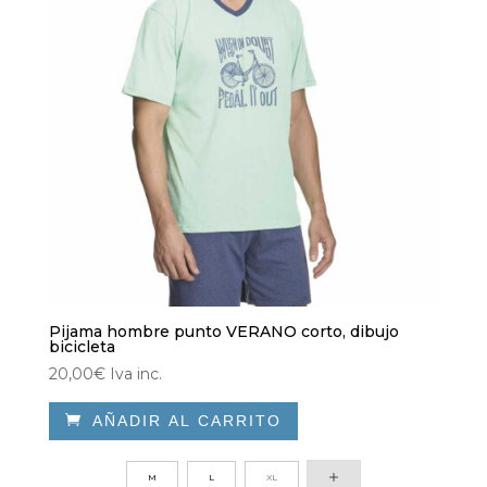
elegir
en
la
página
de
producto
Pijama hombre punto VERANO corto, dibujo
bicicleta
20,00
€
Iva inc.

AÑADIR AL CARRITO
Este
producto
M
L
XL