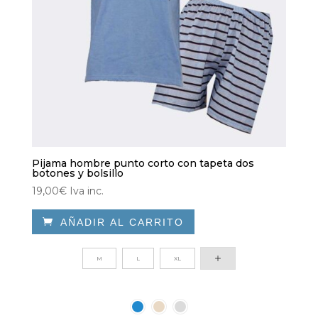
página
de
producto
Pijama hombre punto corto con tapeta dos
botones y bolsillo
19,00
€
Iva inc.

AÑADIR AL CARRITO
Este
producto
M
L
XL
tiene
múltiples
variantes.