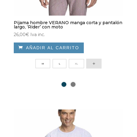
Pijama hombre VERANO manga corta y pantalón
largo, ‘Rider’ con moto
26,00
€
Iva inc.

AÑADIR AL CARRITO
Este
producto
M
L
XL
tiene
múltiples
variantes.
Las
opciones
se
pueden
elegir
en
la