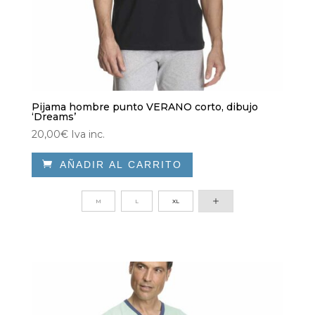
Pijama hombre punto VERANO corto, dibujo
‘Dreams’
20,00
€
Iva inc.

AÑADIR AL CARRITO
Este
producto
M
L
XL
tiene
múltiples
variantes.
Las
opciones
se
pueden