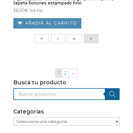
tapeta botones estampado fino
36,00
€
Iva inc.

AÑADIR AL CARRITO
Este
producto
M
L
XL
tiene
múltiples
variantes.
Las
opciones
1
2
→
se
Busca tu producto
pueden
Búsqueda
elegir
de
productos
en
la
Categorías
página
de
producto