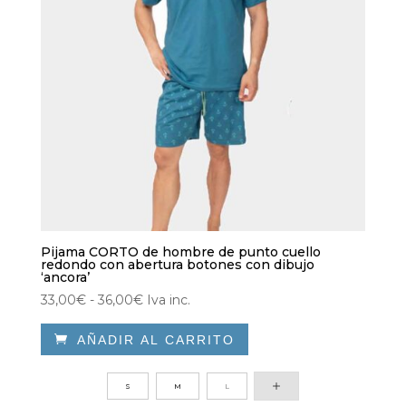
Pijama CORTO de hombre de punto cuello
redondo con abertura botones con dibujo
‘ancora’
Rango
33,00
€
-
36,00
€
Iva inc.
de

AÑADIR AL CARRITO
precios:
desde
Este
33,00€
producto
S
M
L
hasta
tiene