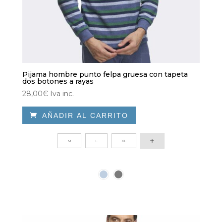
Pijama hombre punto felpa gruesa con tapeta
dos botones a rayas
28,00
€
Iva inc.

AÑADIR AL CARRITO
Este
producto
M
L
XL
tiene
múltiples
variantes.
Las
opciones
se
pueden