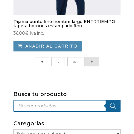
Pijama punto fino hombre largo ENTRTIEMPO
tapeta botones estampado fino
36,00
€
Iva inc.

AÑADIR AL CARRITO
Este
producto
M
L
XL
tiene
múltiples
variantes.
Las
Busca tu producto
opciones
Búsqueda
se
de
pueden
productos
elegir
Categorías
en
la