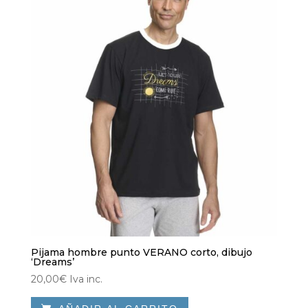
elegir
en
la
página
de
producto
Pijama hombre punto VERANO corto, dibujo
‘Dreams’
20,00
€
Iva inc.