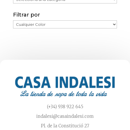
página
de
Filtrar por
producto
(+34) 938 922 645
indalesi@casaindalesi.com
Pl. de la Constitució 27