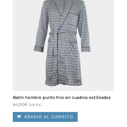
se
pueden
elegir
en
la
página
de
producto
Batín hombre punto fino en cuadros estilizados
44,00
€
Iva inc.

AÑADIR AL CARRITO
Este