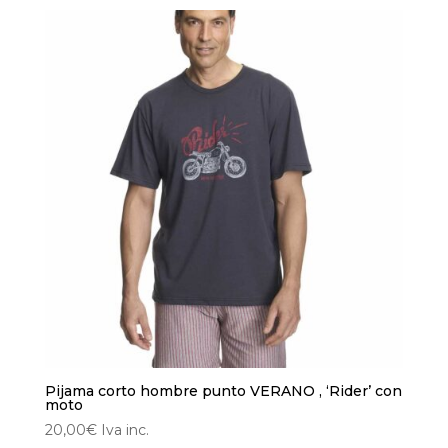
pueden
elegir
en
la
página
de
producto
Pijama corto hombre punto VERANO , ‘Rider’ con
moto
20,00
€
Iva inc.