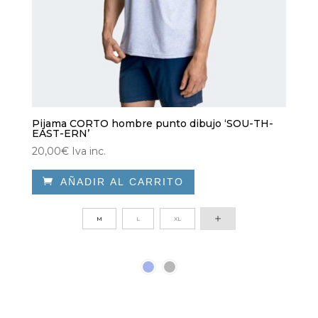
producto
Pijama CORTO hombre punto dibujo ‘SOU-TH-
EAST-ERN’
20,00
€
Iva inc.

AÑADIR AL CARRITO
Este
producto
M
L
XL
tiene
múltiples
variantes.
Las
opciones
se