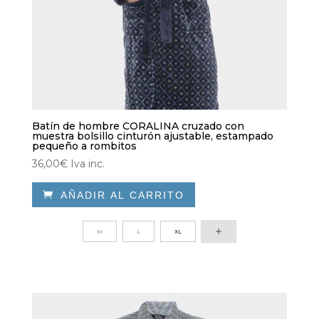
Batín de hombre CORALINA cruzado con
muestra bolsillo cinturón ajustable, estampado
pequeño a rombitos
36,00
€
Iva inc.

AÑADIR AL CARRITO
Este
producto
M
L
XL
tiene
múltiples
variantes.
Las
opciones