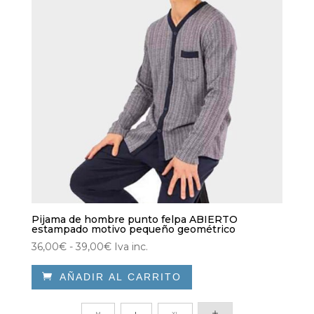
pueden
elegir
en
la
página
de
producto
Pijama de hombre punto felpa ABIERTO
estampado motivo pequeño geométrico
Rango
36,00
€
-
39,00
€
Iva inc.
de

AÑADIR AL CARRITO
precios:
desde
Este
36,00€
producto
M
L
XL