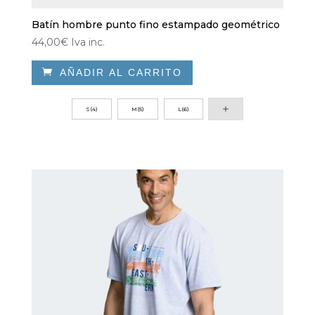
Batín hombre punto fino estampado geométrico
44,00
€
Iva inc.

AÑADIR AL CARRITO
Este
producto
S(4)
M(5)
L(6)
tiene
múltiples
variantes.
Las
opciones
se
pueden
elegir
en
la
página
de