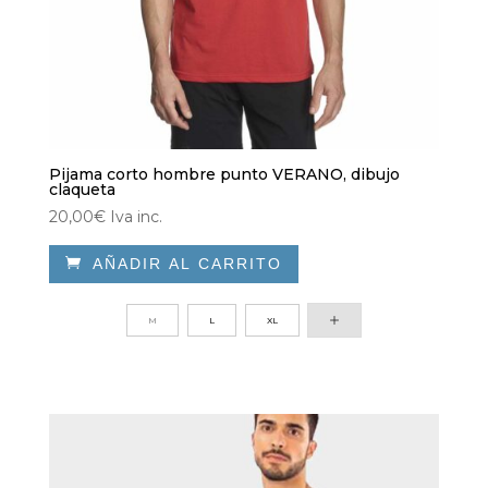
Pijama corto hombre punto VERANO, dibujo
claqueta
20,00
€
Iva inc.

AÑADIR AL CARRITO
Este
producto
M
L
XL
tiene
múltiples
variantes.
Las
opciones
se