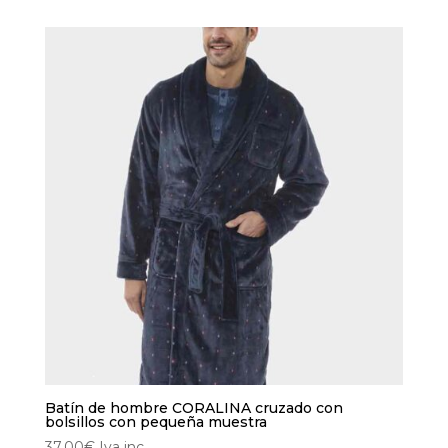
variantes.
Las
opciones
se
pueden
elegir
en
la
página
de
producto
Batín de hombre CORALINA cruzado con
bolsillos con pequeña muestra
37,00
€
Iva inc.