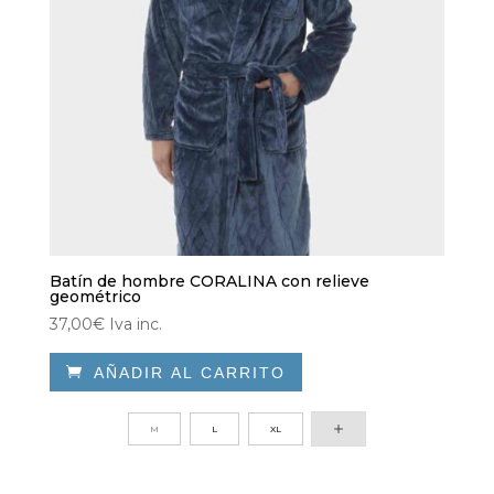
Batín de hombre CORALINA con relieve
geométrico
37,00
€
Iva inc.

AÑADIR AL CARRITO
Este
producto
M
L
XL
tiene
múltiples