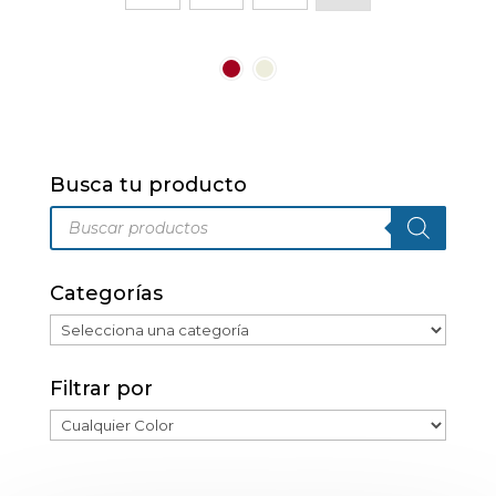
tiene
múltiples
variantes.
Las
opciones
se
pueden
Busca tu producto
elegir
Búsqueda
en
de
productos
la
página
Categorías
de
producto
Filtrar por