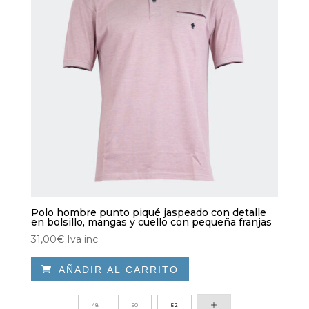
Polo hombre punto piqué jaspeado con detalle
en bolsillo, mangas y cuello con pequeña franjas
31,00
€
Iva inc.

AÑADIR AL CARRITO
Este
producto
48
50
52