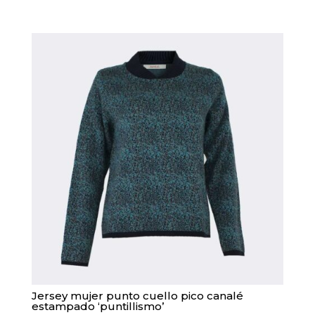
múltiples
variantes.
Las
opciones
se
pueden
elegir
en
la
página
de
producto
Jersey mujer punto cuello pico canalé
estampado ‘puntillismo’