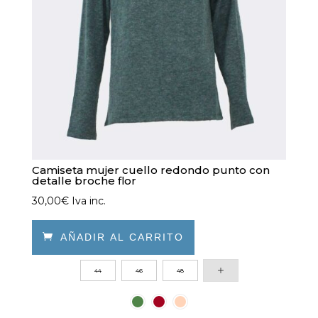
Camiseta mujer cuello redondo punto con
detalle broche flor
30,00
€
Iva inc.

AÑADIR AL CARRITO
Este
44
46
48
producto
tiene