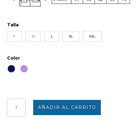
Talla
P
M
L
XL
XXL
Color
Bata
AÑADIR AL CARRITO
de
mujer
tela
CORTA
manga