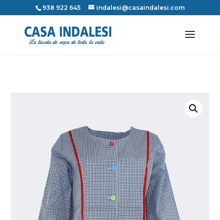
938 922 645
indalesi@casaindalesi.com