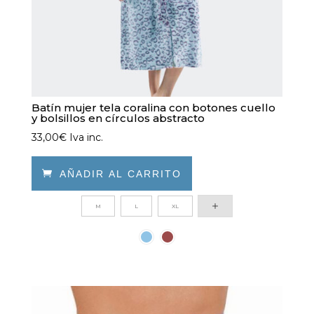
producto
Batín mujer tela coralina con botones cuello
y bolsillos en círculos abstracto
33,00
€
Iva inc.

AÑADIR AL CARRITO
Este
M
L
XL
producto
tiene
múltiples
variantes.
Las
opciones