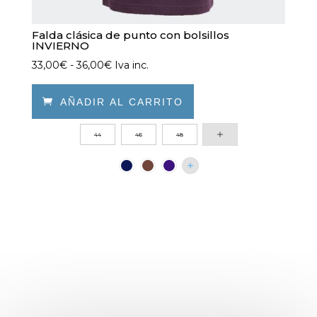
Falda clásica de punto con bolsillos
INVIERNO
Rango
33,00
€
-
36,00
€
Iva inc.
de
precios:

AÑADIR AL CARRITO
desde
Este
44
46
48
33,00€
producto
hasta
tiene
36,00€
múltiples
variantes.
Las
opciones
se
pueden
elegir
en