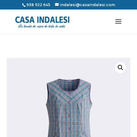
938 922 645
indalesi@casaindalesi.com