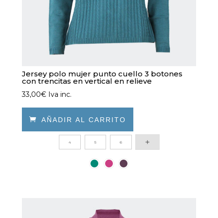
producto
Jersey polo mujer punto cuello 3 botones
con trencitas en vertical en relieve
33,00
€
Iva inc.

AÑADIR AL CARRITO
Este
4
5
6
producto
tiene
múltiples
variantes.
Las
opciones