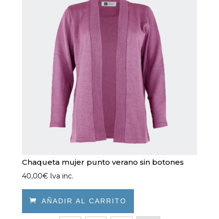
se
pueden
elegir
en
la
página
de
producto
Chaqueta mujer punto verano sin botones
40,00
€
Iva inc.

AÑADIR AL CARRITO
Este