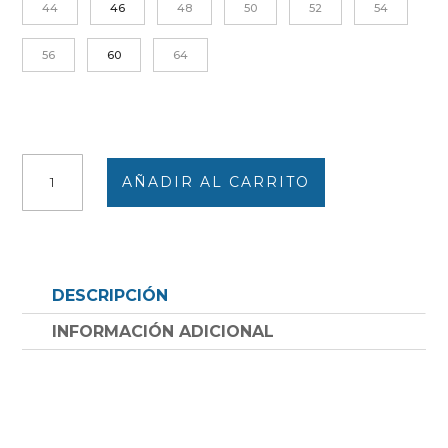
44
46
48
50
52
54
56
60
64
Bata
AÑADIR AL CARRITO
sin
mangas
de
mujer
con
DESCRIPCIÓN
canesú
cuadros
INFORMACIÓN ADICIONAL
azules,
rosa,
amarillo,
lila
con