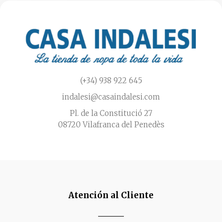
la
página
de
producto
(+34) 938 922 645
indalesi@casaindalesi.com
Pl. de la Constitució 27
08720 Vilafranca del Penedès
Atención al Cliente