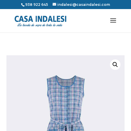
938 922 645
indalesi@casaindalesi.com