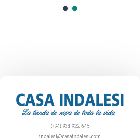
tiene
múltiples
variantes.
Las
opciones
se
pueden
elegir
en
la
página
de
producto
(+34) 938 922 645
indalesi@casaindalesi.com