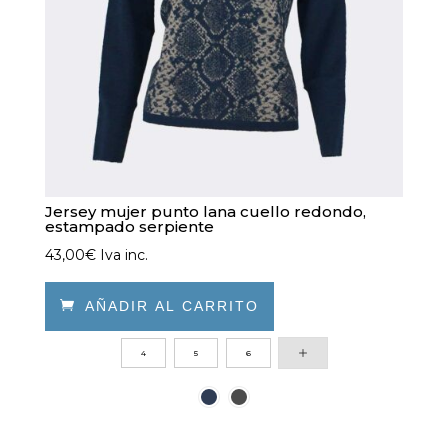
Jersey mujer punto lana cuello redondo,
estampado serpiente
43,00
€
Iva inc.

AÑADIR AL CARRITO
Este
4
5
6
producto
tiene
múltiples
variantes.