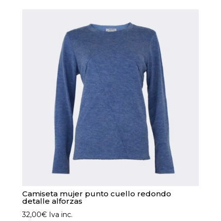
Las
opciones
se
pueden
elegir
en
la
página
de
producto
Camiseta mujer punto cuello redondo
detalle alforzas
32,00
€
Iva inc.