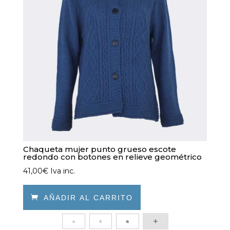
pueden
elegir
en
la
página
de
producto
Chaqueta mujer punto grueso escote
redondo con botones en relieve geométrico
41,00
€
Iva inc.

AÑADIR AL CARRITO
Este
4
5
6
producto