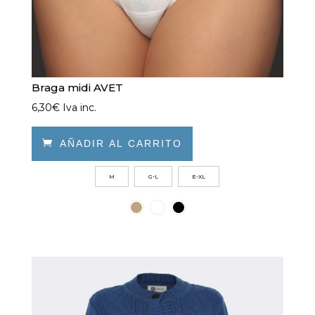
Braga midi AVET
6,30
€
Iva inc.

AÑADIR AL CARRITO
Este
M
G-L
E-XL
producto
tiene
múltiples
variantes.
Las
opciones
se