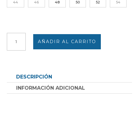
44
46
48
50
52
54
Bata
AÑADIR AL CARRITO
sin
mangas
mujer
TELA
cuadros
DESCRIPCIÓN
azules,
verde
INFORMACIÓN ADICIONAL
y
rosa
con
bies
azul
cantidad