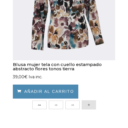
la
página
de
producto
Blusa mujer tela con cuello estampado
abstracto flores tonos tierra
39,00
€
Iva inc.

AÑADIR AL CARRITO
Este
44
46
48
producto
tiene
múltiples