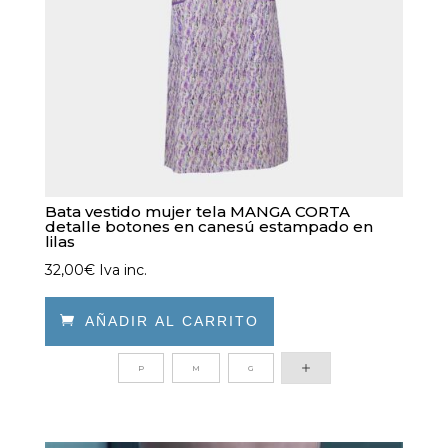
Bata vestido mujer tela MANGA CORTA
detalle botones en canesú estampado en
lilas
32,00
€
Iva inc.

AÑADIR AL CARRITO
Este
P
M
G
producto
tiene
múltiples