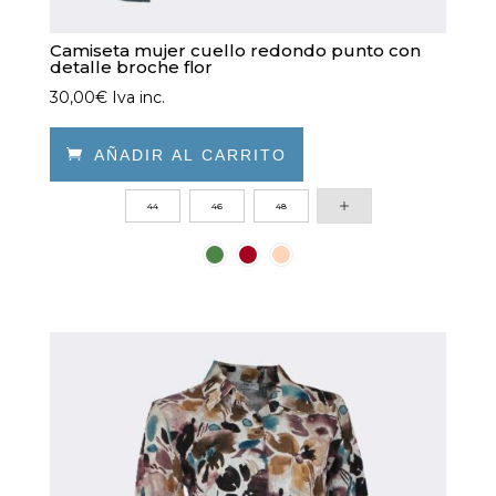
Camiseta mujer cuello redondo punto con
detalle broche flor
30,00
€
Iva inc.

AÑADIR AL CARRITO
Este
44
46
48
producto
tiene
múltiples
variantes.
Las
opciones
se
pueden
elegir
en