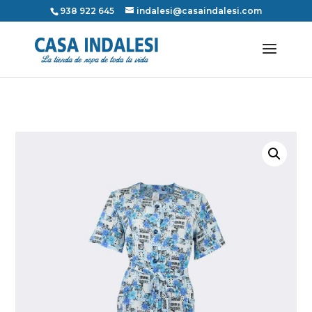
938 922 645
indalesi@casaindalesi.com