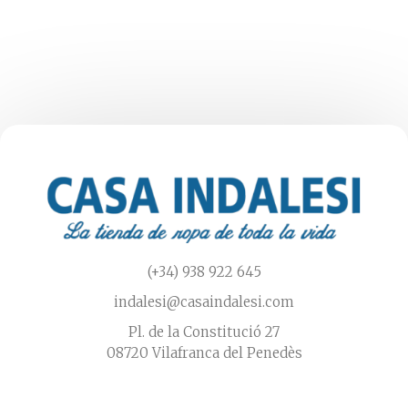
variantes.
Las
opciones
se
pueden
elegir
en
la
página
de
producto
(+34) 938 922 645
indalesi@casaindalesi.com
Pl. de la Constitució 27
08720 Vilafranca del Penedès