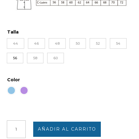
Talla
44
46
48
50
52
54
56
58
60
Color
Bata
AÑADIR AL CARRITO
vestido
mujer