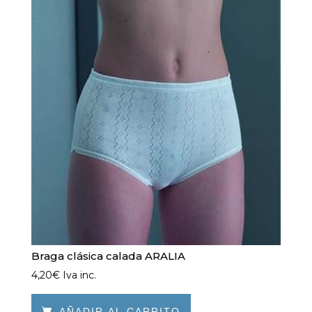
variantes.
Las
opciones
se
pueden
elegir
en
la
página
de
producto
Braga clásica calada ARALIA
4,20
€
Iva inc.

AÑADIR AL CARRITO