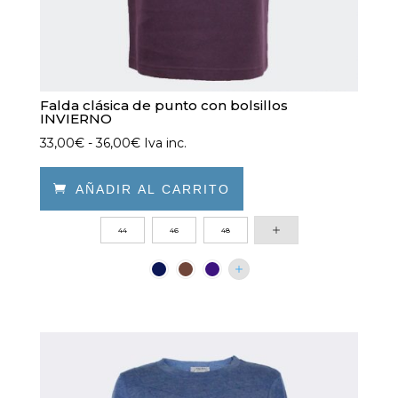
Falda clásica de punto con bolsillos
INVIERNO
Rango
33,00
€
-
36,00
€
Iva inc.
de
precios:

AÑADIR AL CARRITO
desde
Este
44
46
48
33,00€
producto
hasta
tiene
36,00€
múltiples
variantes.
Las
opciones
se