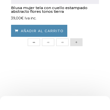
Blusa mujer tela con cuello estampado
abstracto flores tonos tierra
39,00
€
Iva inc.

AÑADIR AL CARRITO
Este
44
46
48
producto
tiene
múltiples
variantes.
Las
opciones
se
pueden
elegir
en