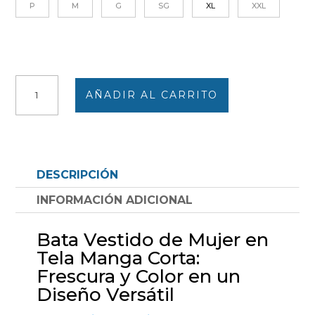
P
M
G
SG
XL
XXL
Bata
AÑADIR AL CARRITO
vestido
mujer
tela
MANGA
CORTA
DESCRIPCIÓN
detalle
botones
INFORMACIÓN ADICIONAL
en
canesú
Bata Vestido de Mujer en
estampado
Tela Manga Corta:
abstracto
Frescura y Color en un
en
Diseño Versátil
azules,
lilas