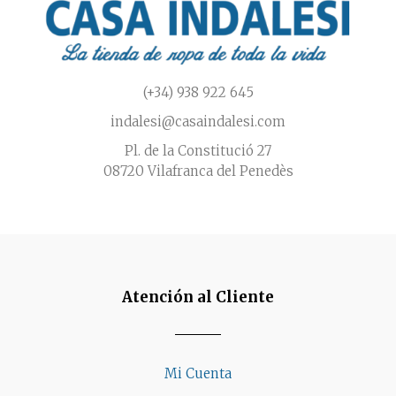
la
página
de
producto
(+34) 938 922 645
indalesi@casaindalesi.com
Pl. de la Constitució 27
08720 Vilafranca del Penedès
Atención al Cliente
Mi Cuenta