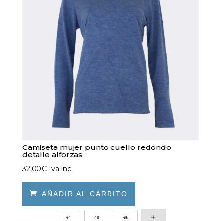
pueden
elegir
en
la
página
de
producto
Camiseta mujer punto cuello redondo
detalle alforzas
32,00
€
Iva inc.

AÑADIR AL CARRITO
Este
44
46
48