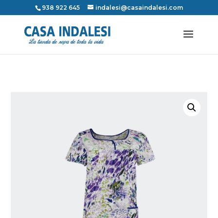
938 922 645
indalesi@casaindalesi.com