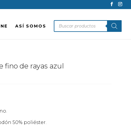
Búsqueda
INE
ASÍ SOMOS
de
productos
 fino de rayas azul
no.
dón 50% poliéster.