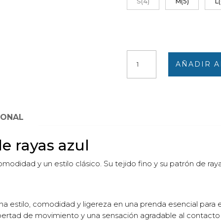
S(4)
M(5)
L(
Batín
AÑADIR A
de
hombre
fino
de
rayas
IONAL
azul
cantidad
e rayas azul
omodidad y un estilo clásico. Su tejido fino y su patrón de r
 estilo, comodidad y ligereza en una prenda esencial para el
 libertad de movimiento y una sensación agradable al contacto