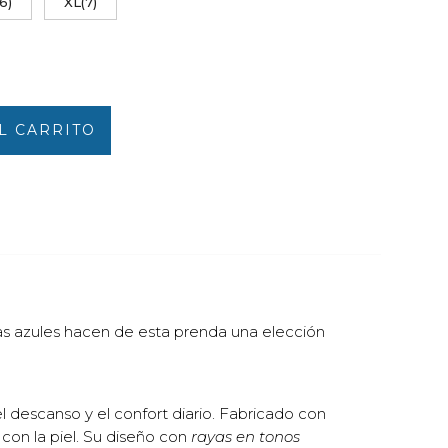
6)
XL(7)
L CARRITO
ayas azules hacen de esta prenda una elección
 descanso y el confort diario. Fabricado con
 con la piel. Su diseño con
rayas en tonos