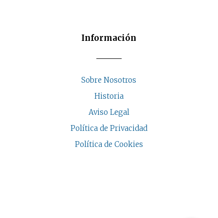
de
producto
Información
Sobre Nosotros
Historia
Aviso Legal
Política de Privacidad
Política de Cookies
COPYRIGHT © 2026 | CASA INDALESI