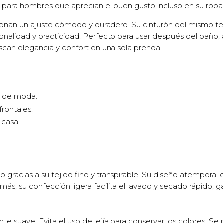
l para hombres que aprecian el buen gusto incluso en su ropa
ionan un ajuste cómodo y duradero. Su cinturón del mismo teji
cionalidad y practicidad. Perfecto para usar después del baño
scan elegancia y confort en una sola prenda.
n de moda.
frontales.
 casa.
o gracias a su tejido fino y transpirable. Su diseño atempora
s, su confección ligera facilita el lavado y secado rápido, g
nte suave. Evita el uso de lejía para conservar los colores. 