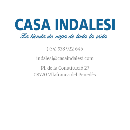
página
de
de
prod
producto
(+34) 938 922 645
indalesi@casaindalesi.com
Pl. de la Constitució 27
08720 Vilafranca del Penedès