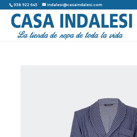
938 922 645
indalesi@casaindalesi.com