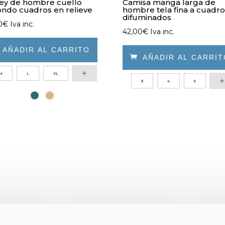
ey de hombre cuello
Camisa manga larga de
ndo cuadros en relieve
hombre tela fina a cuadr
difuminados
0
€
Iva inc.
42,00
€
Iva inc.

AÑADIR AL CARRITO

AÑADIR AL CARRI
M
L
XL
Este
ucto
3
4
5
producto
e
tiene
iples
múltiples
ntes.
variantes.
Las
ones
opciones
se
den
pueden
r
elegir
en
la
na