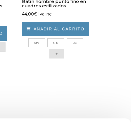
Batín hombre punto fino en
os
cuadros estilizados
44,00
€
Iva inc.

AÑADIR AL CARRITO
TO
Este
S(4)
M(5)
L(6)
producto
tiene
múltiples
variantes.
Las
opciones
se
pueden
elegir
en
la
página