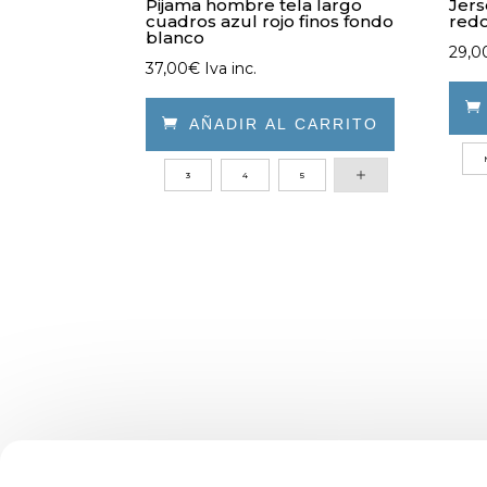
Pijama hombre tela largo
Jers
cuadros azul rojo finos fondo
redo
blanco
29,0
37,00
€
Iva inc.

AÑADIR AL CARRITO
Este
Este
prod
3
4
5
producto
tien
tiene
múlt
múltiples
varia
variantes.
Las
Las
opci
opciones
se
se
pue
pueden
elegi
elegir
en
en
la
la
pági