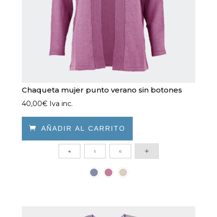
página
de
producto
Chaqueta mujer punto verano sin botones
40,00
€
Iva inc.

AÑADIR AL CARRITO
Este
4
5
6
producto
tiene
múltiples
variantes.
Las