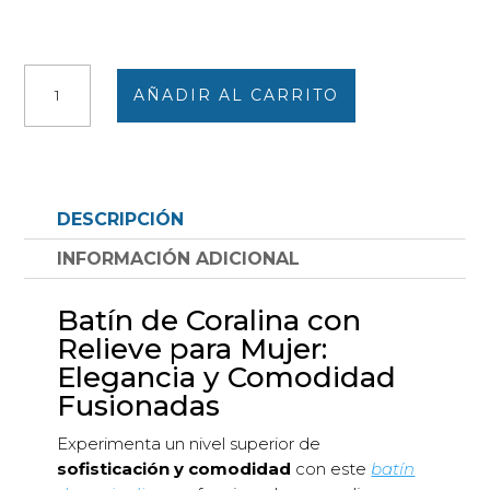
Batín
AÑADIR AL CARRITO
mujer
liso
coralina
con
relieve
DESCRIPCIÓN
con
cremallera
INFORMACIÓN ADICIONAL
y
bolsillos
Batín de Coralina con
cantidad
Relieve para Mujer:
Elegancia y Comodidad
Fusionadas
Experimenta un nivel superior de
sofisticación y comodidad
con este
batín