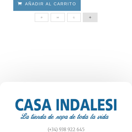

AÑADIR AL CARRITO
Este
P
M
G
producto
tiene
múltiples
variantes.
Las
opciones
se
pueden
elegir
en
la
página
de
producto
(+34) 938 922 645