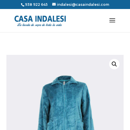
938 922 645
indalesi@casaindalesi.com