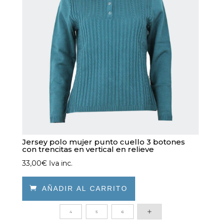
Jersey polo mujer punto cuello 3 botones
con trencitas en vertical en relieve
33,00
€
Iva inc.

AÑADIR AL CARRITO
Este
4
5
6
producto