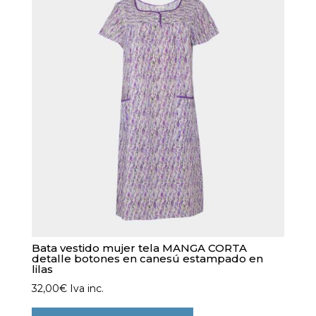
opciones
se
pueden
elegir
en
la
página
de
producto
Bata vestido mujer tela MANGA CORTA
detalle botones en canesú estampado en
lilas
32,00
€
Iva inc.