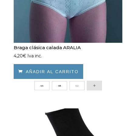
página
de
producto
Braga clásica calada ARALIA
4,20
€
Iva inc.

AÑADIR AL CARRITO
Este
44
48
52
producto
tiene
múltiples
variantes.
Las
opciones