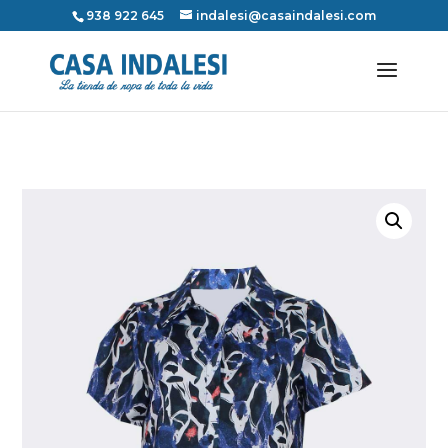
938 922 645
indalesi@casaindalesi.com