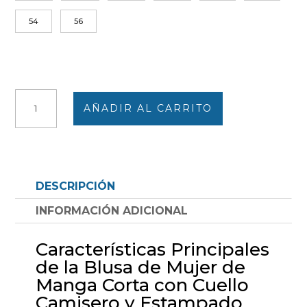
54
56
Blusa
AÑADIR AL CARRITO
mujer
manga
corta
cuello
camisero
DESCRIPCIÓN
estampado
abstracto
INFORMACIÓN ADICIONAL
azules
y
Características Principales
destallos
de la Blusa de Mujer de
en
Manga Corta con Cuello
rojizos
Camisero y Estampado
cantidad