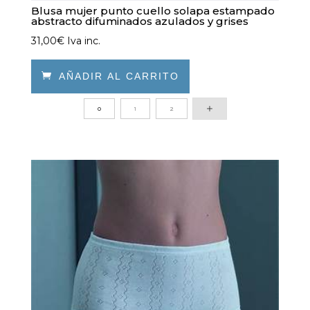
Blusa mujer punto cuello solapa estampado
abstracto difuminados azulados y grises
31,00
€
Iva inc.

AÑADIR AL CARRITO
Este
0
1
2
producto
tiene
múltiples
variantes.
Las
opciones
se
pueden
elegir
en
la