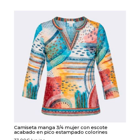
tiene
múltiples
variantes.
Las
opciones
se
pueden
elegir
en
la
página
de
producto
Camiseta manga 3/4 mujer con escote
acabado en pico estampado colorines