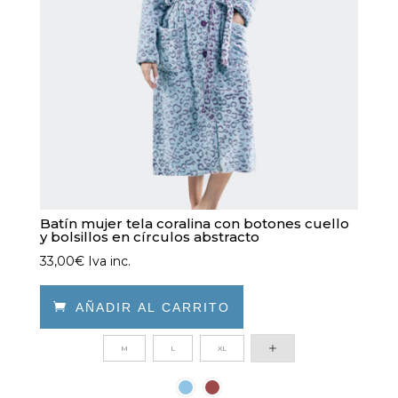
en
la
página
de
producto
Batín mujer tela coralina con botones cuello
y bolsillos en círculos abstracto
33,00
€
Iva inc.

AÑADIR AL CARRITO
Este
M
L
XL
producto
tiene