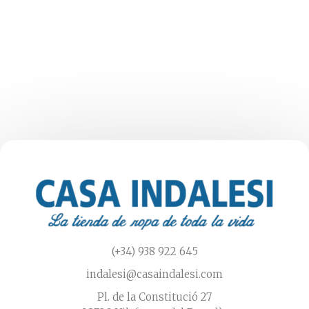
múltiples
variantes.
Las
opciones
se
pueden
elegir
en
la
página
de
producto
(+34) 938 922 645
indalesi@casaindalesi.com
Pl. de la Constitució 27