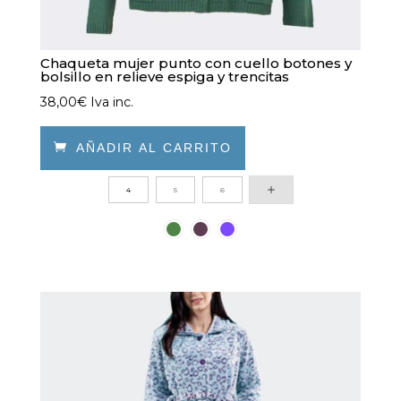
Chaqueta mujer punto con cuello botones y
bolsillo en relieve espiga y trencitas
38,00
€
Iva inc.

AÑADIR AL CARRITO
Este
4
5
6
producto
tiene
múltiples
variantes.
Las
opciones
se
pueden
elegir