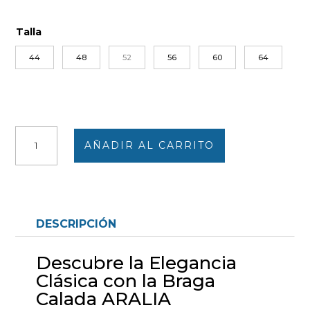
Talla
44
48
52
56
60
64
Braga
AÑADIR AL CARRITO
clásica
calada
ARALIA
cantidad
DESCRIPCIÓN
Descubre la Elegancia
Clásica con la Braga
Calada ARALIA