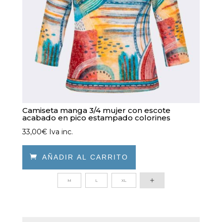
Camiseta manga 3/4 mujer con escote
acabado en pico estampado colorines
33,00
€
Iva inc.

AÑADIR AL CARRITO
Este
M
L
XL
producto
tiene
múltiples