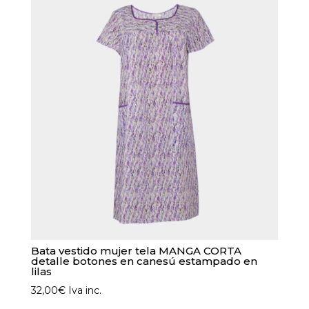
variantes.
Las
opciones
se
pueden
elegir
en
la
página
de
producto
Bata vestido mujer tela MANGA CORTA
detalle botones en canesú estampado en
lilas
32,00
€
Iva inc.