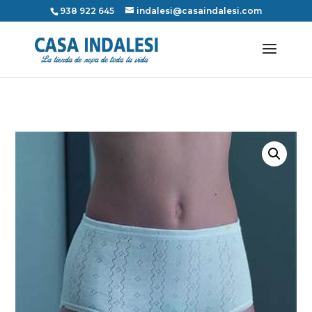
938 922 645
indalesi@casaindalesi.com