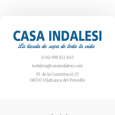
se
pueden
elegir
en
la
página
de
producto
(+34) 938 922 645
indalesi@casaindalesi.com
Pl. de la Constitució 27
08720 Vilafranca del Penedès