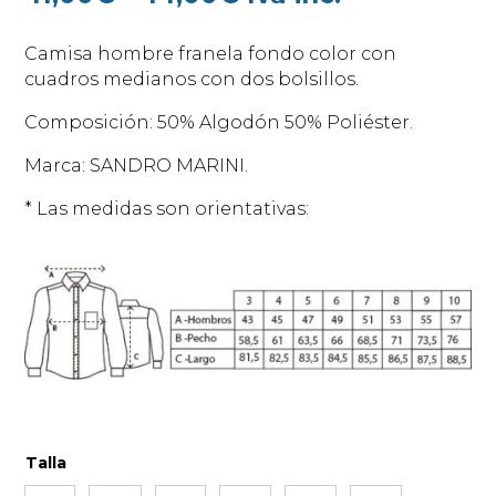
de
precios:
Camisa hombre franela fondo color con
desde
cuadros medianos con dos bolsillos.
41,00€
hasta
Composición: 50% Algodón 50% Poliéster.
44,00€
Marca: SANDRO MARINI.
* Las medidas son orientativas:
Talla