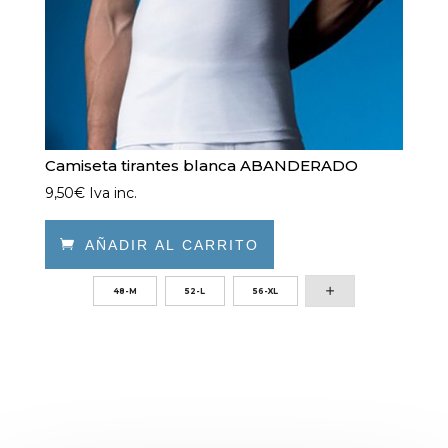
página
de
producto
Camiseta tirantes blanca ABANDERADO
9,50
€
Iva inc.

AÑADIR AL CARRITO
Este
48-M
52-L
56-XL
producto
tiene
múltiples
variantes.
Las
opciones