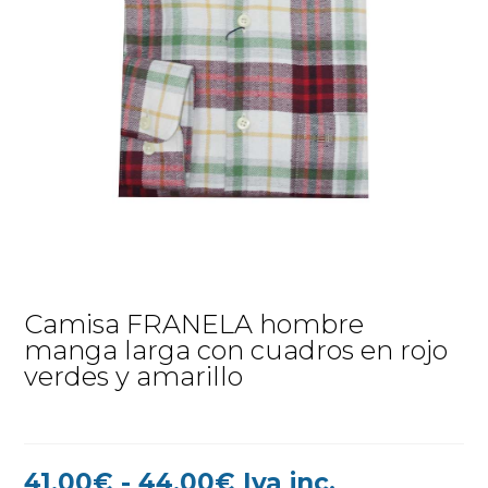
Camisa FRANELA hombre
manga larga con cuadros en rojo
verdes y amarillo
Rango
41,00
€
-
44,00
€
Iva inc.