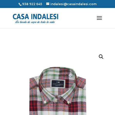
938 922 645
indalesi@casaindalesi.com