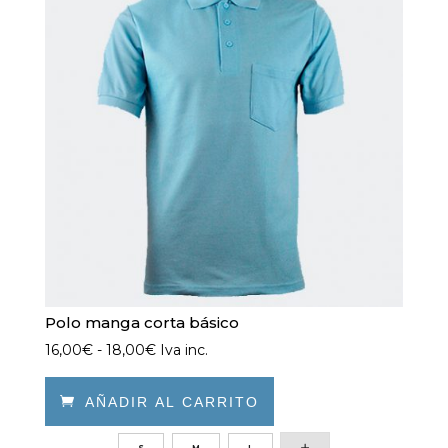
opciones
se
pueden
elegir
en
la
página
de
producto
Polo manga corta básico
Rango
16,00
€
-
18,00
€
Iva inc.
de
precios:

AÑADIR AL CARRITO
desde
Este