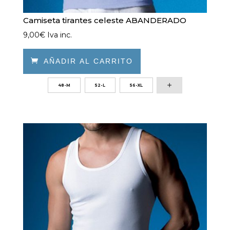
Camiseta tirantes celeste ABANDERADO
9,00
€
Iva inc.

AÑADIR AL CARRITO
Este
48-M
52-L
56-XL
producto
tiene
múltiples
variantes.
Las
opciones
se
pueden
elegir
en
la