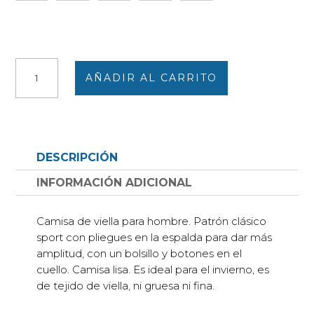
Camisa
AÑADIR AL CARRITO
hombre
manga
larga
VIELLA
cuadritos
DESCRIPCIÓN
pequeños
en
INFORMACIÓN ADICIONAL
granate
y
Camisa de viella para hombre. Patrón clásico
fondo
sport con pliegues en la espalda para dar más
blanco
amplitud, con un bolsillo y botones en el
cantidad
cuello. Camisa lisa. Es ideal para el invierno, es
de tejido de viella, ni gruesa ni fina.