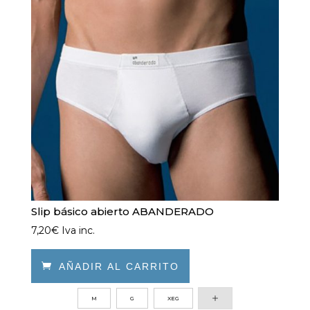
pueden
elegir
en
la
página
de
producto
Slip básico abierto ABANDERADO
7,20
€
Iva inc.

AÑADIR AL CARRITO
Este
M
G
XEG
producto