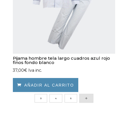
página
de
producto
Pijama hombre tela largo cuadros azul rojo
finos fondo blanco
37,00
€
Iva inc.

AÑADIR AL CARRITO
Este
3
4
5
producto
tiene
múltiples
variantes.