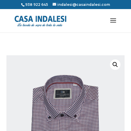
938 922 645
indalesi@casaindalesi.com