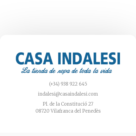
Las
opciones
se
pueden
elegir
en
la
página
de
producto
(+34) 938 922 645
indalesi@casaindalesi.com
Pl. de la Constitució 27
08720 Vilafranca del Penedès