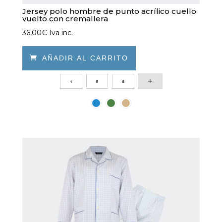
Jersey polo hombre de punto acrílico cuello
vuelto con cremallera
36,00
€
Iva inc.

AÑADIR AL CARRITO
Este
4
5
6
producto
tiene
múltiples
variantes.
Las
opciones
se
pueden
elegir
en
la