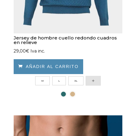
Jersey de hombre cuello redondo cuadros
en relieve
29,00
€
Iva inc.

AÑADIR AL CARRITO
Este
M
L
XL
producto
tiene
múltiples
variantes.
Las
opciones
se