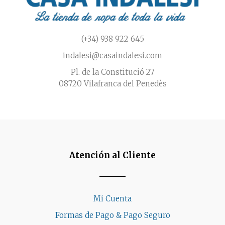
producto
(+34) 938 922 645
indalesi@casaindalesi.com
Pl. de la Constitució 27
08720 Vilafranca del Penedès
Atención al Cliente
Mi Cuenta
Formas de Pago & Pago Seguro