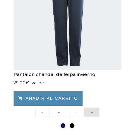
elegir
en
la
página
de
producto
Pantalón chandal de felpa invierno
29,00
€
Iva inc.

AÑADIR AL CARRITO
Este
S
M
L
producto
tiene
múltiples