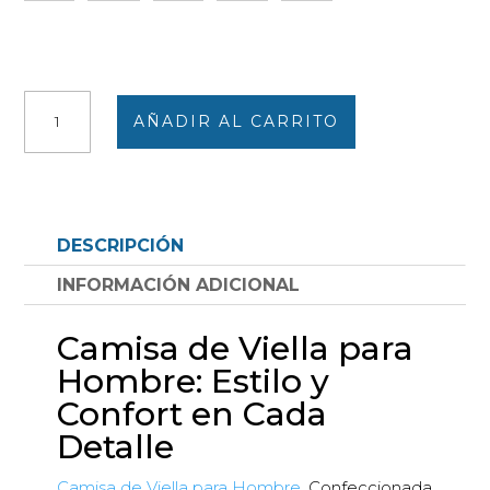
Camisa
AÑADIR AL CARRITO
hombre
manga
larga
VIELLA,
cuadros
DESCRIPCIÓN
a
diferentes
INFORMACIÓN ADICIONAL
colores
cantidad
Camisa de Viella para
Hombre: Estilo y
Confort en Cada
Detalle
Camisa de Viella para Hombre
. Confeccionada