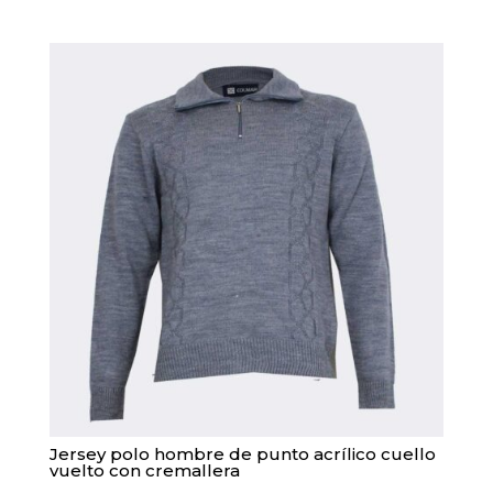
variantes.
Las
opciones
se
pueden
elegir
en
la
página
de
producto
Jersey polo hombre de punto acrílico cuello
vuelto con cremallera