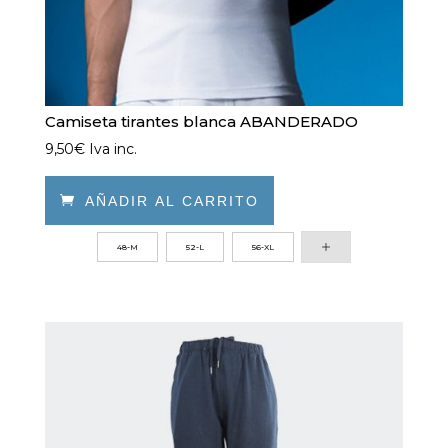
de
producto
Camiseta tirantes blanca ABANDERADO
9,50
€
Iva inc.

AÑADIR AL CARRITO
Este
48-M
52-L
56-XL
producto
tiene
múltiples
variantes.
Las
opciones
se
pueden