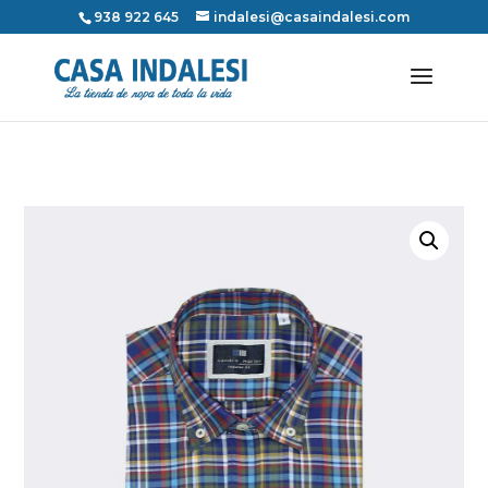
938 922 645
indalesi@casaindalesi.com