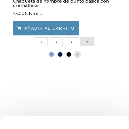
Chaqueta de hombre de punto básica con
cremallera
43,00
€
Iva inc.

AÑADIR AL CARRITO
Este
4
5
6
producto
tiene
múltiples
variantes.
Las
opciones
se
pueden
elegir
en
la
página