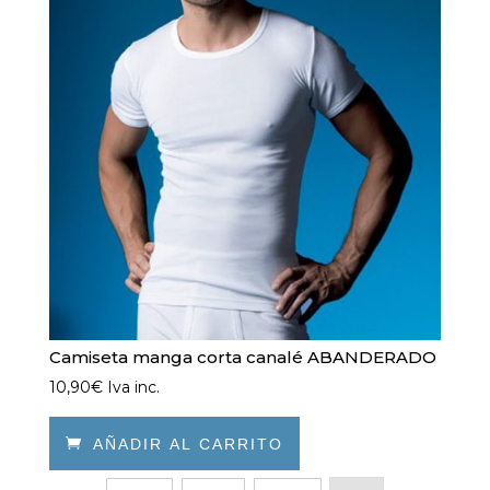
se
pueden
elegir
en
la
página
de
producto
Camiseta manga corta canalé ABANDERADO
10,90
€
Iva inc.

AÑADIR AL CARRITO
Este