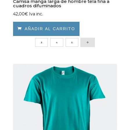
Camisa manga larga de hombre tela fina a
cuadros difuminados
42,00
€
Iva inc.

AÑADIR AL CARRITO
Este
3
4
5
producto
tiene
múltiples
variantes.
Las
opciones
se
pueden
elegir
en
la
página