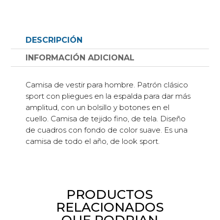
de
cuadros
y
DESCRIPCIÓN
fondo
de
INFORMACIÓN ADICIONAL
color
suave
Camisa de vestir para hombre. Patrón clásico
cantidad
sport con pliegues en la espalda para dar más
amplitud, con un bolsillo y botones en el
cuello. Camisa de tejido fino, de tela. Diseño
de cuadros con fondo de color suave. Es una
camisa de todo el año, de look sport.
PRODUCTOS
RELACIONADOS