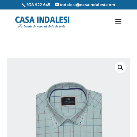
938 922 645
indalesi@casaindalesi.com