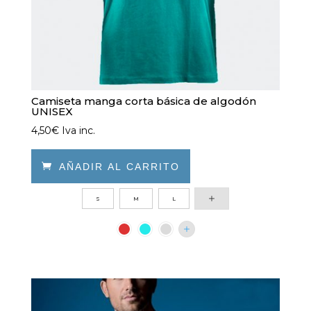
de
producto
Camiseta manga corta básica de algodón
UNISEX
4,50
€
Iva inc.

AÑADIR AL CARRITO
Este
S
M
L
producto
tiene
múltiples
variantes.
Las
opciones