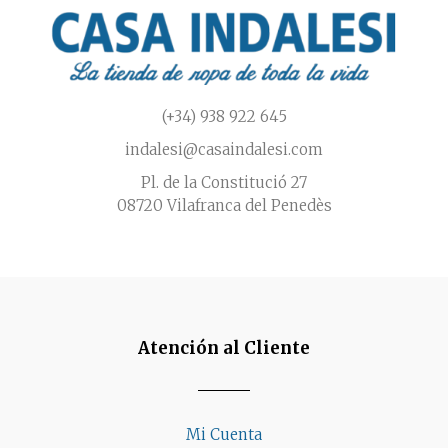
de
producto
(+34) 938 922 645
indalesi@casaindalesi.com
Pl. de la Constitució 27
08720 Vilafranca del Penedès
Atención al Cliente
Mi Cuenta