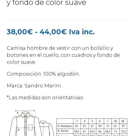
y fondo de color suave
Rango
38,00
€
-
44,00
€
Iva inc.
de
precios:
Camisa hombre de vestir con un bolsillo y
desde
botones en el cuello, con cuadros y fondo de
38,00€
color suave.
hasta
44,00€
Composición: 100% algodón.
Marca: Sandro Marini.
*Las medidas son orientativas: