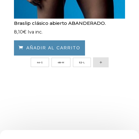
Braslip clásico abierto ABANDERADO.
8,10
€
Iva inc.

AÑADIR AL CARRITO
Este
44-S
48-M
52-L
producto
tiene
múltiples
variantes.
Las
opciones
se
pueden
elegir