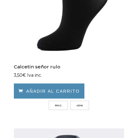
la
página
de
producto
Calcetín señor rulo
3,50
€
Iva inc.

AÑADIR AL CARRITO
Este
39/42
43/46
producto
tiene
múltiples
variantes.