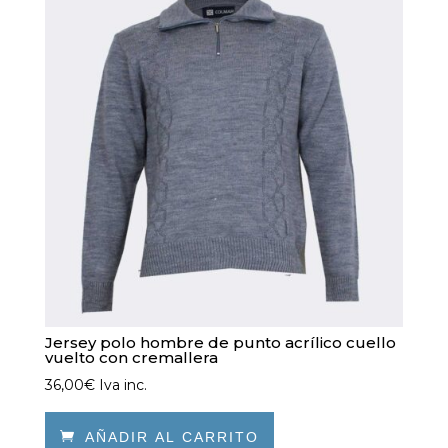
Las
opciones
se
pueden
elegir
en
la
página
de
producto
Jersey polo hombre de punto acrílico cuello
vuelto con cremallera
36,00
€
Iva inc.

AÑADIR AL CARRITO