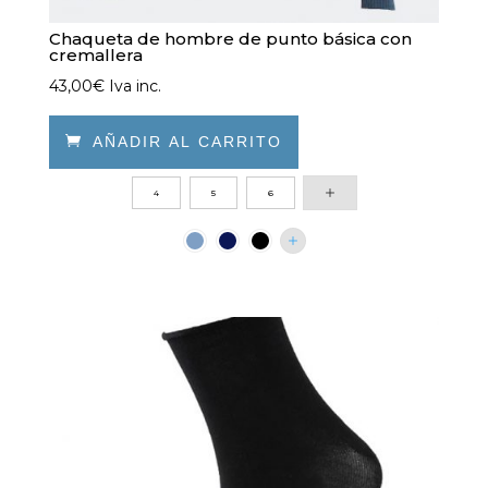
Chaqueta de hombre de punto básica con
cremallera
43,00
€
Iva inc.

AÑADIR AL CARRITO
Este
4
5
6
producto
tiene
múltiples
variantes.
Las
opciones
se
pueden
elegir
en