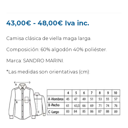
Rango
43,00
€
-
48,00
€
Iva inc.
de
precios:
Camisa clásica de viella maga larga.
desde
43,00€
Composición: 60% algodón 40% poliéster.
hasta
Marca: SANDRO MARINI.
48,00€
*Las medidas son orientativas (cm):