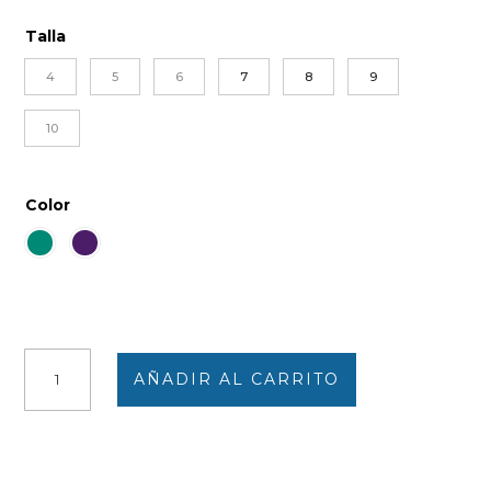
Talla
4
5
6
7
8
9
10
Color
Camisa
AÑADIR AL CARRITO
hombre
VIELLA
lisa
cantidad