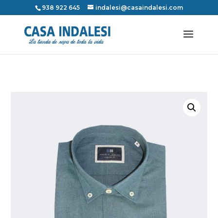
938 922 645
indalesi@casaindalesi.com