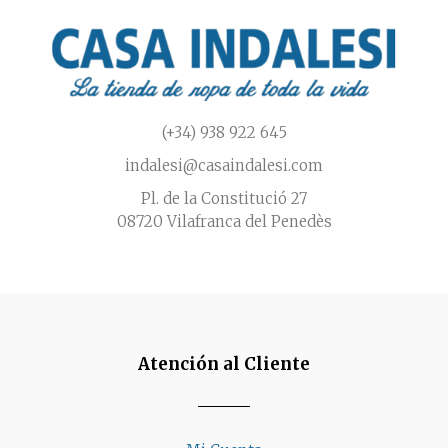
en
la
página
de
producto
(+34) 938 922 645
indalesi@casaindalesi.com
Pl. de la Constitució 27
08720 Vilafranca del Penedès
Atención al Cliente