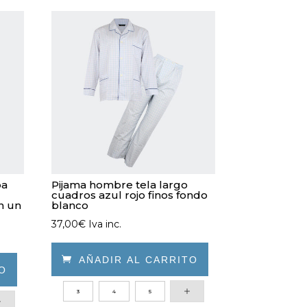
pa
Pijama hombre tela largo
cuadros azul rojo finos fondo
n un
blanco
37,00
€
Iva inc.

AÑADIR AL CARRITO
TO
Este
3
4
5
producto