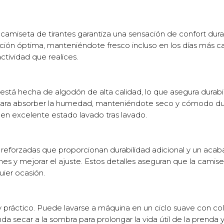
 camiseta de tirantes garantiza una sensación de confort dur
ión óptima, manteniéndote fresco incluso en los días más calu
ctividad que realices.
á hecha de algodón de alta calidad, lo que asegura durabili
para absorber la humedad, manteniéndote seco y cómodo dura
en excelente estado lavado tras lavado.
reforzadas que proporcionan durabilidad adicional y un acabado
nes y mejorar el ajuste. Estos detalles aseguran que la cami
ier ocasión.
 práctico. Puede lavarse a máquina en un ciclo suave con col
da secar a la sombra para prolongar la vida útil de la prenda y