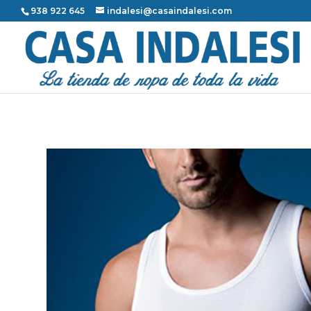
938 922 645
indalesi@casaindalesi.com