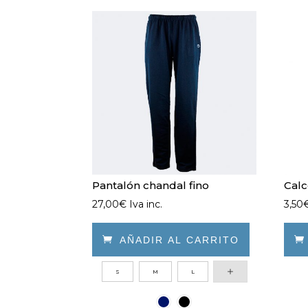
Pantalón chandal fino
Calc
27,00
€
Iva inc.
3,50

AÑADIR AL CARRITO
Este
Este
S
M
L
producto
prod
tiene
tien