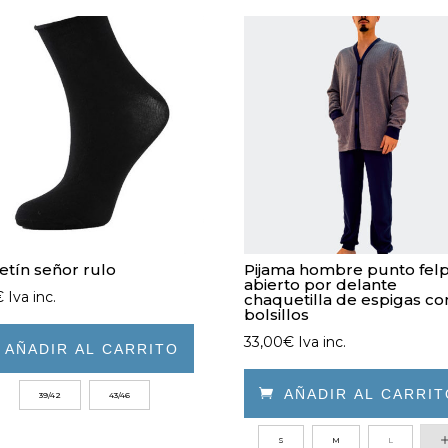
etín señor rulo
Pijama hombre punto fel
abierto por delante
€
Iva inc.
chaquetilla de espigas co
bolsillos
33,00
€
Iva inc.

AÑADIR AL CARRITO

AÑADIR AL CARRI
39/42
43/46
ucto
Este
e
S
M
L