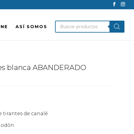
Búsqueda
INE
ASÍ SOMOS
de
productos
ntes blanca ABANDERADO
 tirantes de canalé.
godón.