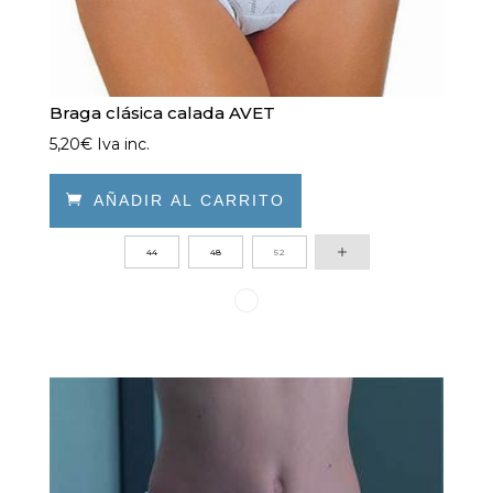
Braga clásica calada AVET
5,20
€
Iva inc.

AÑADIR AL CARRITO
Este
44
48
52
producto
tiene
múltiples
variantes.
Las
opciones
se
pueden