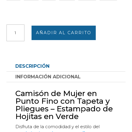
Camisón
AÑADIR AL CARRITO
de
mujer
punto
fino
con
DESCRIPCIÓN
tapeta
y
INFORMACIÓN ADICIONAL
pliegues
estampado
Camisón de Mujer en
hojitas
Punto Fino con Tapeta y
en
Pliegues – Estampado de
verde
Hojitas en Verde
cantidad
Disfruta de la comodidad y el estilo del