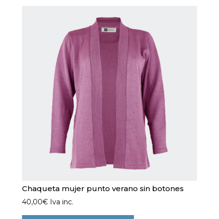
Las
opciones
se
pueden
elegir
en
la
página
de
producto
Chaqueta mujer punto verano sin botones
40,00
€
Iva inc.