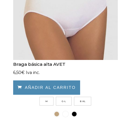
Braga básica alta AVET
6,50
€
Iva inc.

AÑADIR AL CARRITO
Este
M
G-L
E-XL
producto
tiene
múltiples
variantes.