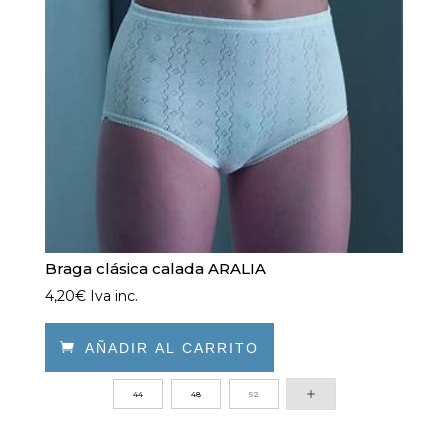
elegir
en
la
página
de
producto
Braga clásica calada ARALIA
4,20
€
Iva inc.

AÑADIR AL CARRITO
Este
44
48
52
producto
tiene