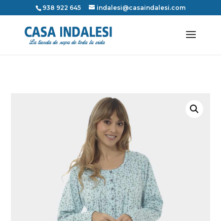
938 922 645
indalesi@casaindalesi.com