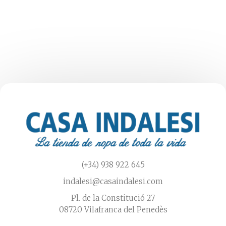
múltiples
variantes.
Las
opciones
se
pueden
elegir
en
la
página
de
producto
(+34) 938 922 645
indalesi@casaindalesi.com
Pl. de la Constitució 27
08720 Vilafranca del Penedès