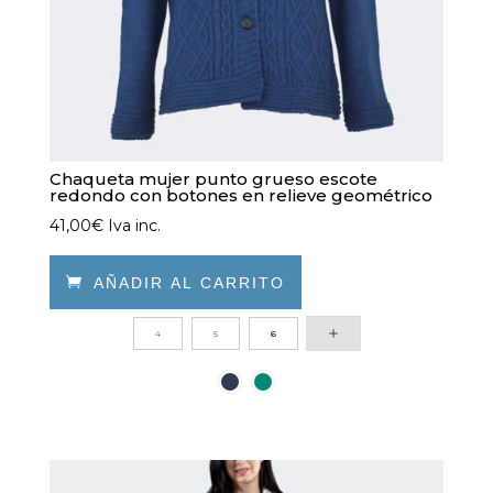
de
producto
Chaqueta mujer punto grueso escote
redondo con botones en relieve geométrico
41,00
€
Iva inc.

AÑADIR AL CARRITO
Este
4
5
6
producto
tiene
múltiples
variantes.
Las