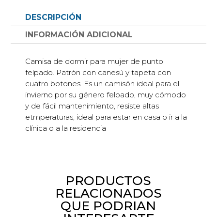
tapeta
DESCRIPCIÓN
estampado
de
INFORMACIÓN ADICIONAL
topito
blanco
Camisa de dormir para mujer de punto
cantidad
felpado. Patrón con canesú y tapeta con
cuatro botones. Es un camisón ideal para el
invierno por su género felpado, muy cómodo
y de fácil mantenimiento, resiste altas
etmperaturas, ideal para estar en casa o ir a la
clínica o a la residencia
PRODUCTOS
RELACIONADOS
QUE PODRIAN