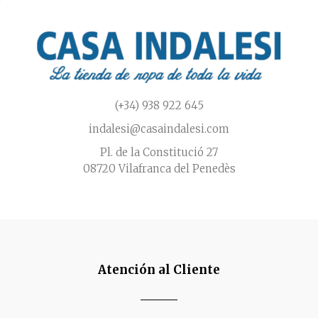
en
la
página
de
producto
(+34) 938 922 645
indalesi@casaindalesi.com
Pl. de la Constitució 27
08720 Vilafranca del Penedès
Atención al Cliente