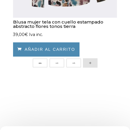
Blusa mujer tela con cuello estampado
abstracto flores tonos tierra
39,00
€
Iva inc.

AÑADIR AL CARRITO
Este
44
46
48
producto
tiene
múltiples
variantes.
Las
opciones
se
pueden
elegir