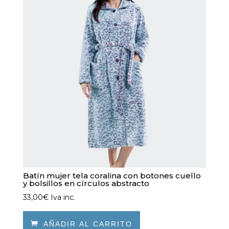
opciones
se
pueden
elegir
en
la
página
de
producto
Batín mujer tela coralina con botones cuello
y bolsillos en círculos abstracto
33,00
€
Iva inc.

AÑADIR AL CARRITO