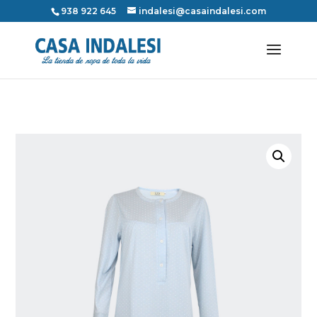
938 922 645
indalesi@casaindalesi.com